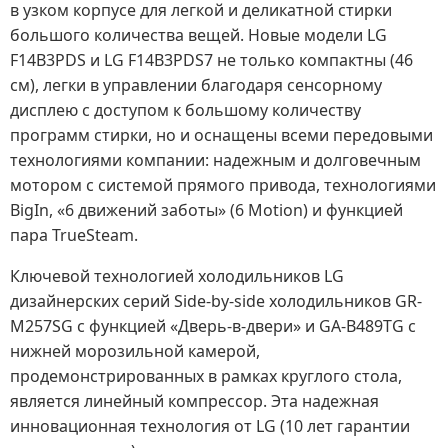
в узком корпусе для легкой и деликатной стирки
большого количества вещей. Новые модели LG
F14B3PDS и LG F14B3PDS7 не только компактны (46
см), легки в управлении благодаря сенсорному
дисплею с доступом к большому количеству
программ стирки, но и оснащены всеми передовыми
технологиями компании: надежным и долговечным
мотором с системой прямого привода, технологиями
BigIn, «6 движений заботы» (6 Motion) и функцией
пара TrueSteam.
Ключевой технологией холодильников LG
дизайнерских серий Side-by-side холодильников GR-
M257SG с функцией «Дверь-в-двери» и GA-B489TG c
нижней морозильной камерой,
продемонстрированных в рамках круглого стола,
является линейный компрессор. Эта надежная
инновационная технология от LG (10 лет гарантии