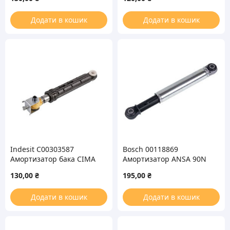
L=165-260mm, D
отверстий=11mm
Додати в кошик
Додати в кошик
Indesit C00303587
Bosch 00118869
Амортизатор бака CIMA
Амортизатор ANSA 90N
120N для стиральной
для стиральной машины
130,00
₴
195,00
₴
машины
Додати в кошик
Додати в кошик