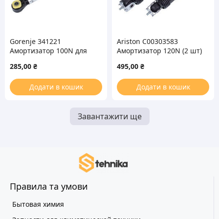
Gorenje 341221
Ariston C00303583
Амортизатор 100N для
Амортизатор 120N (2 шт)
стиральной машины
+ крепление для
285,00
₴
495,00
₴
стиральной машины
Додати в кошик
Додати в кошик
Завантажити ще
Правила та умови
Бытовая химия