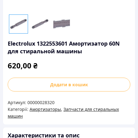
Electrolux 1322553601 Амортизатор 60N
для стиральной машины
620,00
₴
Electrolux
Додати в кошик
1322553601
Амортизатор
Артикул:
00000028320
60N
Категорії:
Амортизаторы
,
Запчасти для стиральных
для
машин
стиральной
машины
кількість
Характеристики та опис