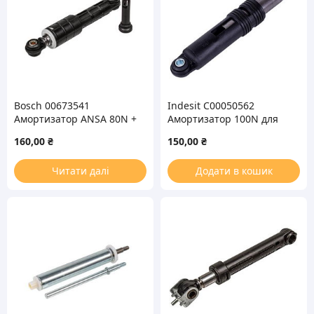
Bosch 00673541
Indesit C00050562
Амортизатор ANSA 80N +
Амортизатор 100N для
дюбель для стиральной
стиральной машины
160,00
₴
150,00
₴
машины
Читати далі
Додати в кошик