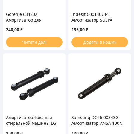
Gorenje 634802
Indesit C00140744
Амортизатор для
Амортизатор SUSPA
стиральной машины
100N для стиральной
240,00
₴
135,00
₴
машины
Читати далі
Додати в кошик
Амортизатор бака для
Samsung DC66-00343G
стиральной машины LG
Амортизатор ANSA 100N
4900FR2030H SUSPA 100N
для стиральной машины
130,00
₴
120,00
₴