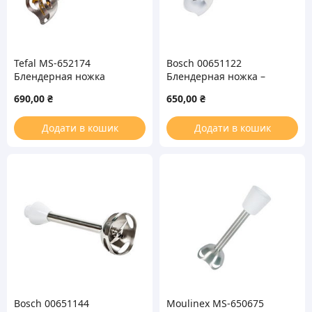
Tefal MS-652174
Bosch 00651122
Блендерная ножка
Блендерная ножка –
(насадка) для блендера
измельчитель для
690,00
₴
650,00
₴
блендера
Додати в кошик
Додати в кошик
Bosch 00651144
Moulinex MS-650675