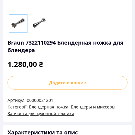
Braun 7322110294 Блендерная ножка для
блендера
1.280,00
₴
Braun
Додати в кошик
7322110294
Блендерная
Артикул:
00000021201
ножка
Категорії:
Блендерная ножка
,
Блендеры и миксеры
,
для
Запчасти для кухонной техники
блендера
кількість
Характеристики та опис