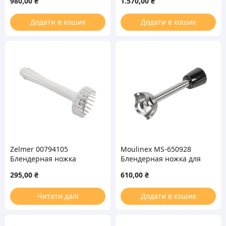
980,00
₴
1.570,00
₴
(67050778)
Додати в кошик
Додати в кошик
Zelmer 00794105
Moulinex MS-650928
Блендерная ножка
Блендерная ножка для
(насадка) для пюре
блендера
295,00
₴
610,00
₴
блендера 171.2000
Читати далі
Додати в кошик