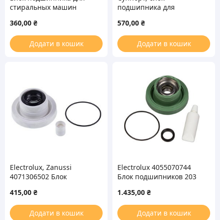
стиральных машин
подшипника для
Ariston, Indesit 23015
стиральных машин
360,00
₴
570,00
₴
Zanussi 23014
Додати в кошик
Додати в кошик
Electrolux, Zanussi
Electrolux 4055070744
4071306502 Блок
Блок подшипников 203
подшипников EBI 204
(6203 -2Z) для
415,00
₴
1.435,00
₴
(6204-2Z) для стиральной
вертикальной
машины
стиральной машины
Додати в кошик
Додати в кошик