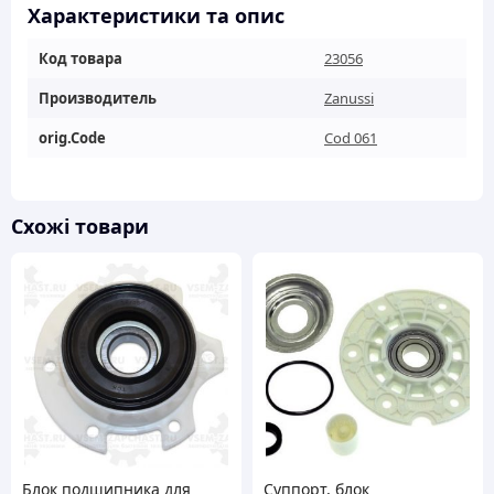
кількість
Характеристики та опис
Код товара
23056
Производитель
Zanussi
orig.Code
Cod 061
Схожі товари
Блок подшипника для
Суппорт, блок