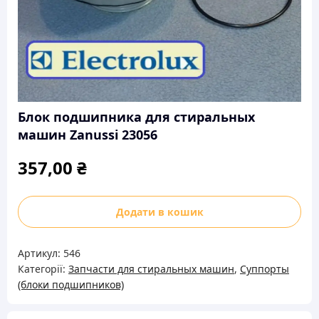
Блок подшипника для стиральных
машин Zanussi 23056
357,00
₴
Блок
Додати в кошик
подшипника
для
Артикул:
546
стиральных
Категорії:
Запчасти для стиральных машин
,
Суппорты
машин
(блоки подшипников)
Zanussi
23056