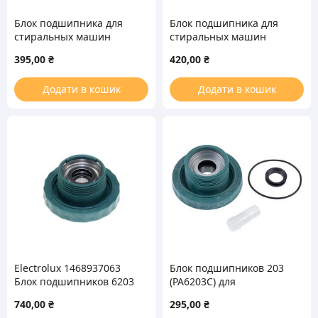
Блок подшипника для
Блок подшипника для
стиральных машин
стиральных машин
Electrolux Zanussi 23092
ЕLECTROLUX 23095
395,00
₴
420,00
₴
Додати в кошик
Додати в кошик
Electrolux 1468937063
Блок подшипников 203
Блок подшипников 6203
(PA6203C) для
– 2Z (левый, резьба
стиральной машины
740,00
₴
295,00
₴
правая) для стиральной
Electrolux 4071430971