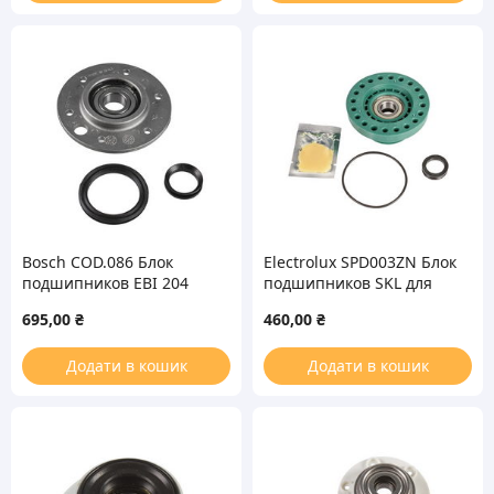
Bosch COD.086 Блок
Electrolux SPD003ZN Блок
подшипников EBI 204
подшипников SKL для
(6204 – 2Z) + кольца +
вертикальной
695,00
₴
460,00
₴
сальник VA-028 для
стиральной машины
стиральной машины
Додати в кошик
Додати в кошик