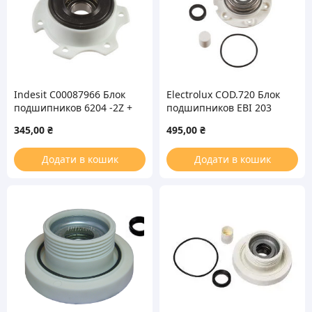
Indesit C00087966 Блок
Electrolux COD.720 Блок
подшипников 6204 -2Z +
подшипников EBI 203
сальник
(6203 – 2Z) + кольца для
345,00
₴
495,00
₴
(34*52/65*7/10.5) для
стиральной машины
вертикальной
Додати в кошик
Додати в кошик
стиральной машины