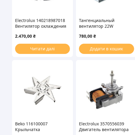
Electrolux 140218987018
Тангенциальный
Вентилятор охлаждения
вентилятор 22W
YJ61-16A-NZ01 24W для
L=180mm для духовки
2.470,00
₴
780,00
₴
духовки
(правый)
Читати далі
Додати в кошик
Beko 116100007
Electrolux 3570556039
Крыльчатка
Двигатель вентилятора