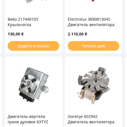
Beko 217440103
Electrolux 3890813045
Крыльчатка
Двигатель вентилятора
вентилятора для духовки
конвекции A20 R 001 07
130,00
₴
2.110,00
₴
для духового шкафа
Додати в кошик
Читати далі
Двигатель вертела
Gorenje 602942
гриля духовки KXTYZ
Двигатель вентилятора