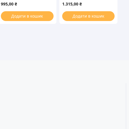
конвекции 23W +
995,00
₴
1.315,00
₴
крыльчатка для духовки
Додати в кошик
Додати в кошик