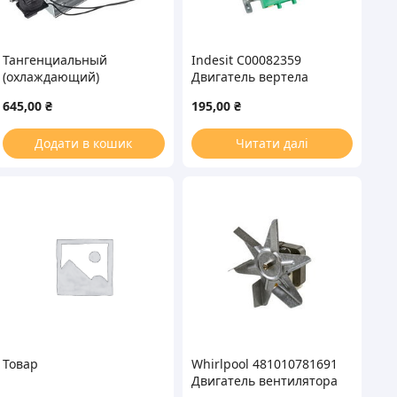
Тангенциальный
Indesit C00082359
(охлаждающий)
Двигатель вертела
вентилятор для духовки
гриля Bitron CL.H 220V
645,00
₴
195,00
₴
YJF-7-61 20W L=240mm
5.5W духовки
(левый)
Додати в кошик
Читати далі
Товар
Whirlpool 481010781691
Двигатель вентилятора