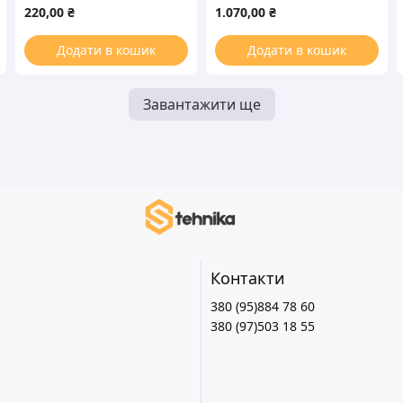
конвекции 27W +
220,00
₴
1.070,00
₴
крыльчатка для духовки
Додати в кошик
Додати в кошик
Завантажити ще
Контакти
380 (95)884 78 60
380 (97)503 18 55