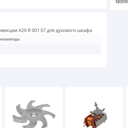
крупн
A20
R
001
07
нвекции A20 R 001 07 для духового шкафа
для
ентилятора
духо
шкаф
кільк