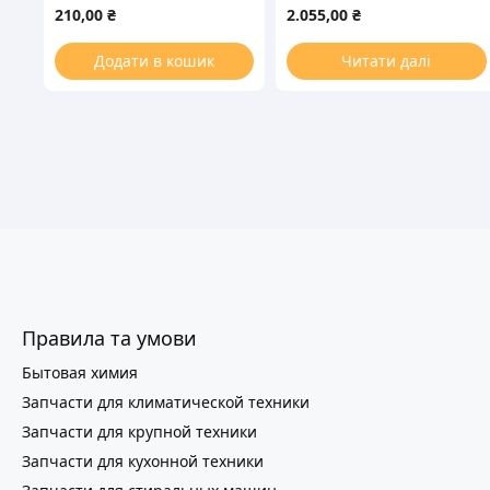
вентилятора для духовки
конвекции A15R00208
210,00
₴
2.055,00
₴
20W для духового шкафа
Додати в кошик
Читати далі
Правила та умови
Бытовая химия
Запчасти для климатической техники
Запчасти для крупной техники
Запчасти для кухонной техники