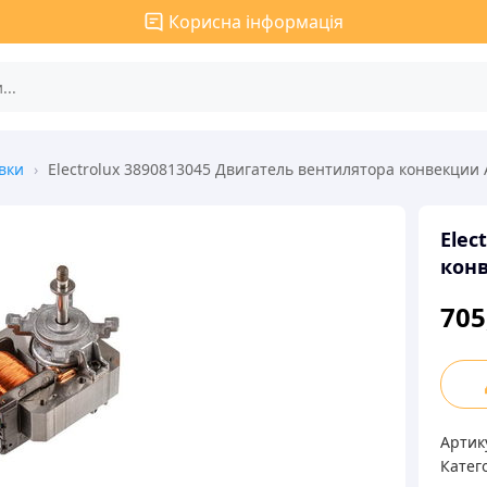
Корисна інформація
вки
›
Electrolux 3890813045 Двигатель вентилятора конвекции 
Elec
конв
705
Elect
3890
Двиг
Артик
вент
Катего
конв