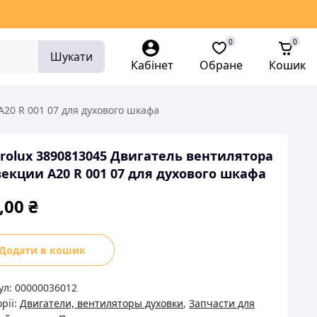
0
0
Шукати
Кабінет
Обране
Кошик
A20 R 001 07 для духового шкафа
trolux 3890813045 Двигатель вентилятора
екции A20 R 001 07 для духового шкафа
,00
₴
rolux
Додати в кошик
813045
атель
ул:
00000036012
илятора
рії:
Двигатели, вентиляторы духовки
,
Запчасти для
екции