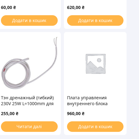
конвекторного
60,00
₴
620,00
₴
обогревателя
Додати в кошик
Додати в кошик
Тэн дренажный (гибкий)
Плата управления
230V 25W L=1000mm для
внутреннего блока
кондиционера
кондиционера
255,00
₴
960,00
₴
Cooper&Hunter (C&H)
30145096
Читати далі
Додати в кошик