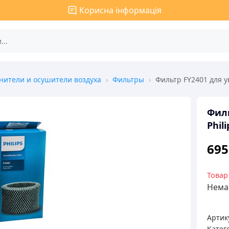
Корисна інформація
нители и осушители воздуха
›
Фильтры
›
Фильтр FY2401 для у
Филь
Phili
695
Товар
Немає
Артик
Катего