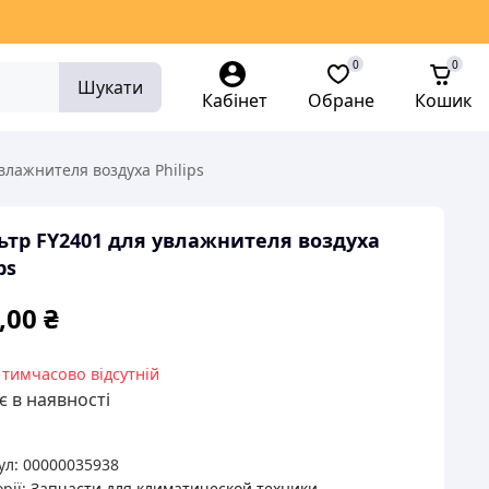
0
0
Шукати
Кабінет
Обране
Кошик
влажнителя воздуха Philips
тр FY2401 для увлажнителя воздуха
ps
,00
₴
 тимчасово відсутній
 в наявності
ул:
00000035938
рії:
Запчасти для климатической техники
,