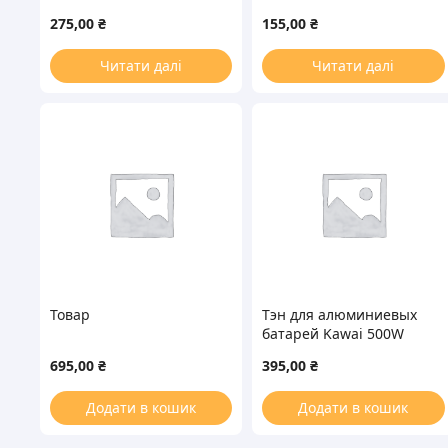
Philips 424121085971
обогревателя 700W
275,00
₴
155,00
₴
L=500mm
Читати далі
Читати далі
Товар
Тэн для алюминиевых
батарей Kawai 500W
(нержавейка) D резьбы=
695,00
₴
395,00
₴
1&apos&apos (резьба
правая)
Додати в кошик
Додати в кошик