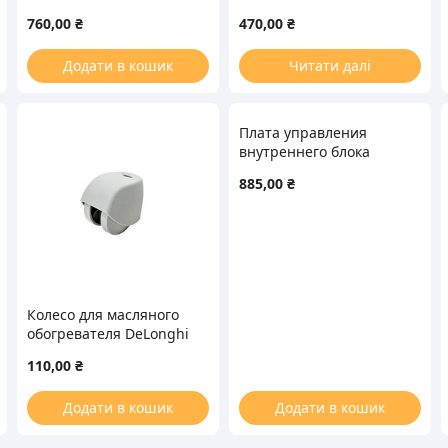
KFR26G/Y-T6 (без чипа
760,00
₴
470,00
₴
памяти)
Додати в кошик
Читати далі
Плата управления
внутреннего блока
кондиционера
885,00
₴
Cooper&Hunter (C&H)
300002060252
M870F2HWJ
Колесо для масляного
обогревателя DeLonghi
5510001400
110,00
₴
Додати в кошик
Додати в кошик