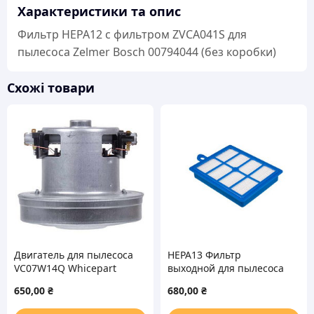
Zelmer
Характеристики та опис
Bosch
Фильтр HEPA12 с фильтром ZVCA041S для
00794044
пылесоса Zelmer Bosch 00794044 (без коробки)
(без
коробки)
Схожі товари
кількість
Двигатель для пылесоса
HEPA13 Фильтр
VC07W14Q Whicepart
выходной для пылесоса
1600W D=130/84mm
Electrolux EFS1W
650,00
₴
680,00
₴
H=30/105mm
900167768