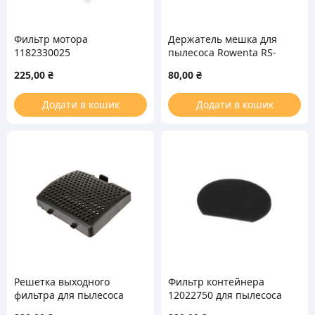
Фильтр мотора
Держатель мешка для
1182330025
пылесоса Rowenta RS-
130x100x3mm для
RT900326
225,00
₴
80,00
₴
пылесоса Electrolux
Додати в кошик
Додати в кошик
Решетка выходного
Фильтр контейнера
фильтра для пылесоса
12022750 для пылесоса
Samsung DJ64-00734A
Bosch