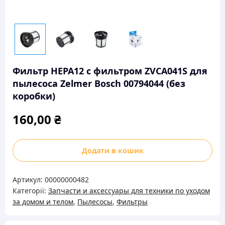
Фильтр HEPA12 с фильтром ZVCA041S для
пылесоса Zelmer Bosch 00794044 (без
коробки)
160,00
₴
Фильтр
Додати в кошик
HEPA12
с
Артикул:
00000000482
фильтром
Категорії:
Запчасти и аксессуары для техники по уходом
ZVCA041S
за домом и телом
,
Пылесосы
,
Фильтры
для
пылесоса