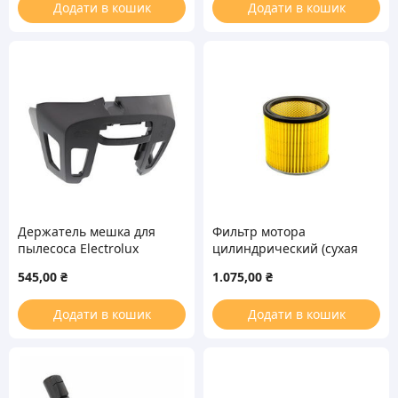
Додати в кошик
Додати в кошик
Держатель мешка для
Фильтр мотора
пылесоса Electrolux
цилиндрический (сухая
8087774017
уборка) для пылесоса
545,00
₴
1.075,00
₴
Thomas 787421
Додати в кошик
Додати в кошик