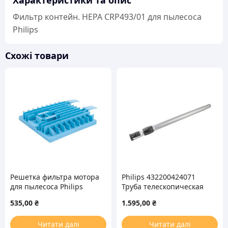
Характеристики та опис
Фильтр контейн. HEPA CRP493/01 для пылесоса
Philips
Схожі товари
Решетка фильтра мотора
Philips 432200424071
для пылесоса Philips
Труба телескопическая
432200333280
для пылесоса D=32mm
535,00
₴
1.595,00
₴
(под защелку)
Читати далі
Читати далі