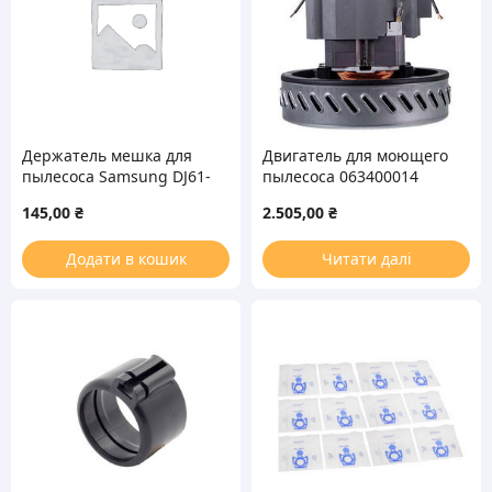
Держатель мешка для
Двигатель для моющего
пылесоса Samsung DJ61-
пылесоса 063400014
01690A
(MPM-M) Ametek 1000W
145,00
₴
2.505,00
₴
D=147/79mm
H=40/135mm
Додати в кошик
Читати далі
(универсальный)