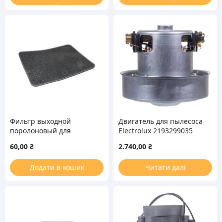
Фильтр выходной
Двигатель для пылесоса
поролоновый для
Electrolux 2193299035
пылесоса Philips
1850W D=129/84mm
60,00
₴
2.740,00
₴
432200493911
H=36/115mm
(432200493821)
Додати в кошик
Читати далі