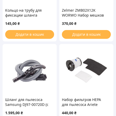
Кольцо на трубу для
Zelmer ZMB02X12K
фиксации шланга
WORWO Набор мешков
подачи воды для
(12шт) для пылесоса
145,00
₴
370,00
₴
пылесоса Thomas Twin
TT 198209
Додати в кошик
Додати в кошик
Шланг для пылесоса
Набор фильтров HEPA
Samsung DJ97-00720D (с
для пылесоса Ariete
управлением)
AT5166052900
1.595,00
₴
440,00
₴