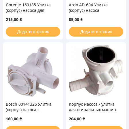
Gorenje 169185 Улитка
Ardo AD-604 Улитка
(корпус) насоса для
(корпус) насоса
стиральной машины
D=30/22mm (длинный)
215,00
₴
85,00
₴
для стиральной машины
Додати в кошик
Додати в кошик
Bosch 00141326 Улитка
Корпус насоса / улитка
(корпус) насоса с
для стиральных машин
фильтром для
Samsung 15167
160,00
₴
204,00
₴
стиральной машины