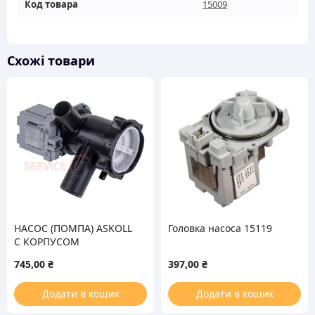
Код товара
15009
Схожі товари
НАСОС (ПОМПА) ASKOLL
Головка насоса 15119
С КОРПУСОМ
СОВМЕСТИМЫЙ С
745,00
₴
397,00
₴
BOSCH 15095
Додати в кошик
Додати в кошик