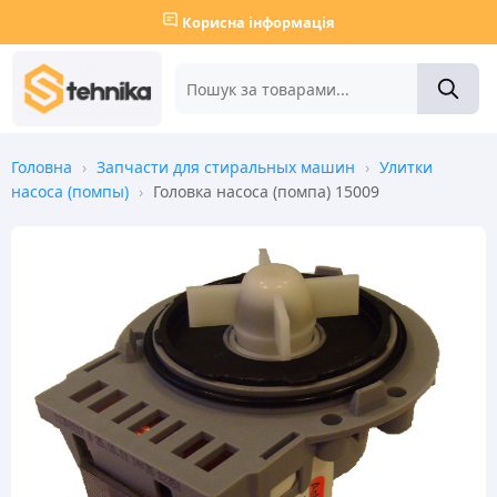
Корисна інформація
Головна
›
Запчасти для стиральных машин
›
Улитки
насоса (помпы)
›
Головка насоса (помпа) 15009