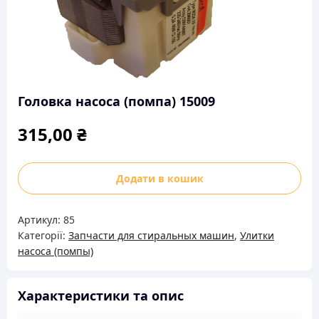
Головка насоса (помпа) 15009
315,00
₴
Головка
Додати в кошик
насоса
(помпа)
Артикул:
85
15009
Категорії:
Запчасти для стиральных машин
,
Улитки
кількість
насоса (помпы)
Характеристики та опис