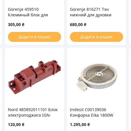
Gorenje 459510
Gorenje 816271 Тэн
Клеммный блок для
нижний для духовки
плиты
1100W 230V
305,00
₴
680,00
₴
Додати в кошик
Додати в кошик
Nord 485892011101 Блок
Indesit C00139036
электроподжига IGN-
Конфорка Eika 1800W
8446 для газовой плиты
D=175mm для
120,00
₴
1.295,00
₴
стеклокерамической