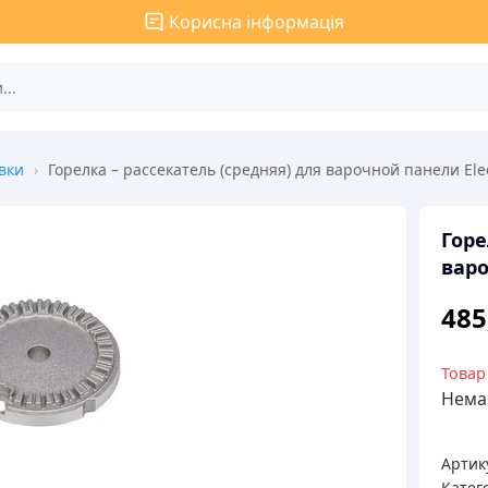
Корисна інформація
вки
›
Горелка – рассекатель (средняя) для варочной панели Ele
Горе
варо
485
Товар
Немає
Артик
Катего