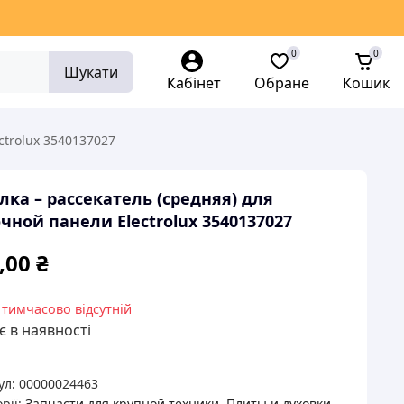
0
0
Шукати
Кабінет
Обране
Кошик
ctrolux 3540137027
лка – рассекатель (средняя) для
чной панели Electrolux 3540137027
,00
₴
 тимчасово відсутній
 в наявності
ул:
00000024463
рії:
Запчасти для крупной техники
,
Плиты и духовки
,