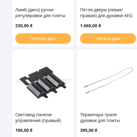
Лимб (диск) ручки
Петля двери (левая/
регулировки для плиты
правая) для духовки AEG
Gorenje 378223
3870159021
230,00
₴
1.660,00
₴
Читати далі
Читати далі
Световод панели
Термопара гриля
управления (правый)
духовки для плиты
для духового шкафа
Gorenje 656722
100,00
₴
395,00
₴
Electrolux
L=1150mm