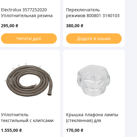
Electrolux 3577252020
Переключатель
Уплотнительная резина
режимов 800801 3140103
двери духовки
Gottak духовки Teka
295,00
₴
380,00
₴
Читати далі
Додати в кошик
Уплотнитель
Крышка плафона лампы
текстильный с клипсами
(стеклянная) для
крепления двери
духового шкафа Hansa
1.555,00
₴
170,00
₴
духовки AEG 5610468067
8002233