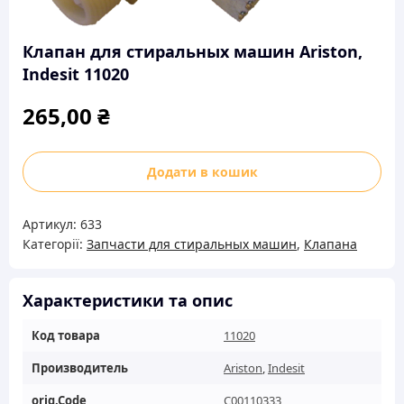
Клапан для стиральных машин Ariston,
Indesit 11020
265,00
₴
Клапан
Додати в кошик
для
стиральных
Артикул:
633
машин
Категорії:
Запчасти для стиральных машин
,
Клапана
Ariston,
Indesit
11020
Характеристики та опис
кількість
Код товара
11020
Производитель
Ariston
,
Indesit
orig.Code
C00110333