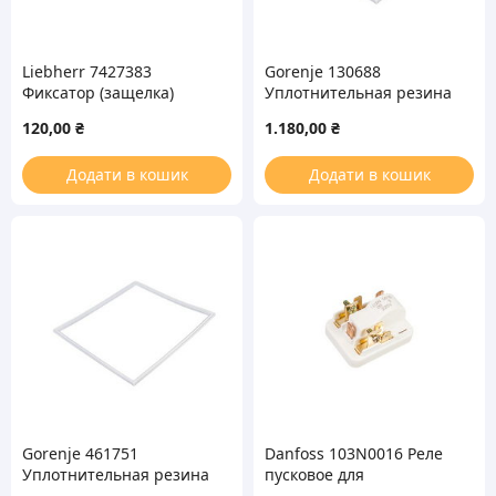
Liebherr 7427383
Gorenje 130688
Фиксатор (защелка)
Уплотнительная резина
правый полки двери для
1150x570mm для
120,00
₴
1.180,00
₴
холодильника
холодильника (на
холодильную камеру)
Додати в кошик
Додати в кошик
Gorenje 461751
Danfoss 103N0016 Реле
Уплотнительная резина
пусковое для
690x562mm для
холодильника