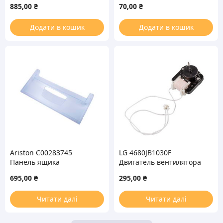
885,00
₴
70,00
₴
морозильной камеры
Додати в кошик
Додати в кошик
Ariston C00283745
LG 4680JB1030F
Панель ящика
Двигатель вентилятора
морозильной камеры
6.5W для холодильника
695,00
₴
295,00
₴
холодильника
Читати далі
Читати далі