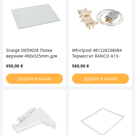
Snaige D059028 Полка
Whirlpool 481228238084
верхняя 490x325mm для
Термостат RANCO A13-
холодильника
0584 капиллярный для
650,00
₴
560,00
₴
(стеклянная, без
холодильника
обрамления)
Додати в кошик
Додати в кошик