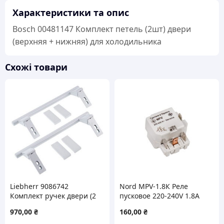
Характеристики та опис
Bosch 00481147 Комплект петель (2шт) двери
(верхняя + нижняя) для холодильника
Схожі товари
Liebherr 9086742
Nord MPV-1.8К Реле
Комплект ручек двери (2
пусковое 220-240V 1.8A
шт, верхняя/нижняя) для
для холодильника
970,00
₴
160,00
₴
холодильников