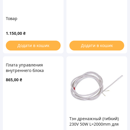
Товар
1.150,00
₴
Додати в кошик
Додати в кошик
Плата управления
внутреннего блока
кондиционера
865,00
₴
Cooper&Hunter (C&H)
300002000291 M870F2BKJ
Тэн дренажный (гибкий)
230V 50W L=2000mm для
кондиционера