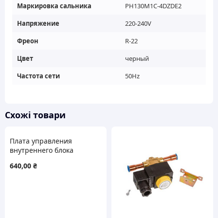
Маркировка сальника
PH130M1C-4DZDE2
Напряжение
220-240V
Фреон
R-22
Цвет
черный
Частота сети
50Hz
Схожі товари
Плата управления
внутреннего блока
кондиционера
640,00
₴
Cooper&Hunter (C&H)
30135357 M526F2CJ