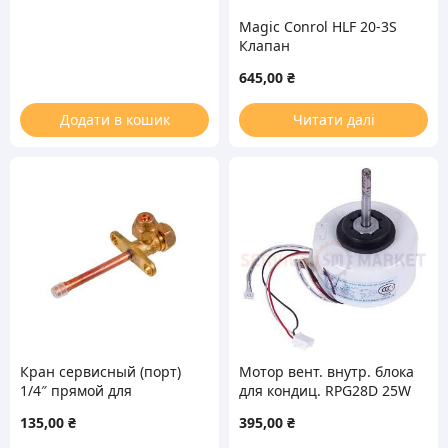
Magic Conrol HLF 20-3S
Клапан
электромагнитный 3/8”
645,00
₴
для кондиционера
Додати в кошик
Читати далі
Кран сервисный (порт)
Мотор вент. внутр. блока
1/4″ прямой для
для кондиц. RPG28D 25W
кондиционера
220-240V 0.25A, шток
135,00
₴
395,00
₴
8x59mm (против час.)