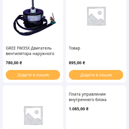
GREE FW35X Двигатель
Товар
вентилятора наружного
блока для кондиционера
780,00
₴
895,00
₴
Додати в кошик
Додати в кошик
Плата управления
внутреннего блока
кондиционера
1.085,00
₴
Cooper&Hunter (C&H)
300002060239
M870F2HUJ