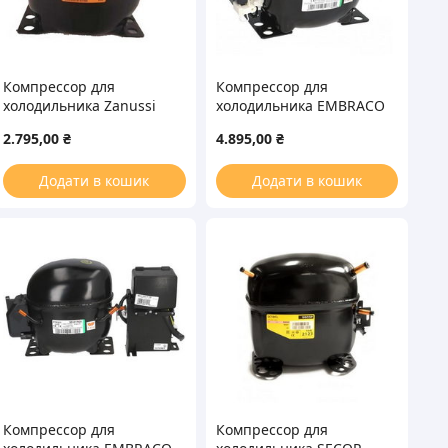
Компрессор для
Компрессор для
холодильника Zanussi
холодильника EMBRACO
ZEL GTH93AA R134a 260W
ASPERA NEK6210GK
2.795,00
₴
4.895,00
₴
(с пусковым реле)
R404a 775W (с пусковым
реле CSIR)
Додати в кошик
Додати в кошик
Компрессор для
Компрессор для