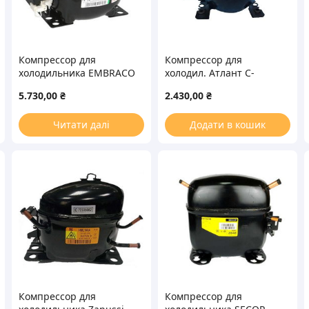
Компрессор для
Компрессор для
холодильника EMBRACO
холодил. Атлант С-
ASPERA NEU2155GK
КО-140 R134 157W
5.730,00
₴
2.430,00
₴
R404a 653W (с пусковым
реле CSIR)
Читати далі
Додати в кошик
Компрессор для
Компрессор для