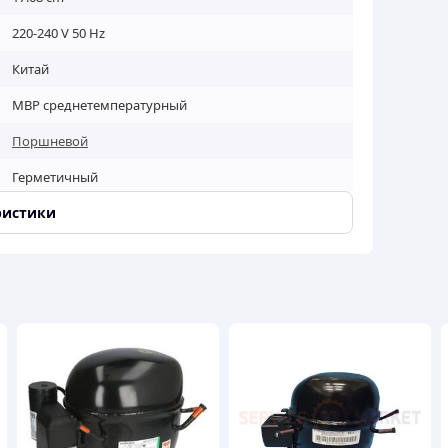
220-240 V 50 Hz
Китай
MBP среднетемпературный
Поршневой
Герметичный
ристики
R404a
1497W
Secop