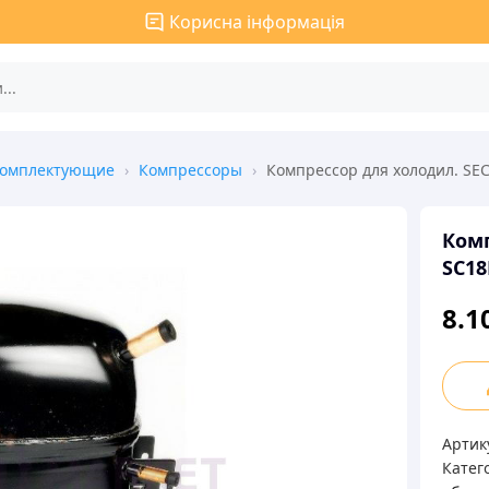
Корисна інформація
комплектующие
›
Компрессоры
›
Компрессор для холодил. SE
Комп
SC18
8.1
Комп
для
холод
Артик
SECO
Катего
(DAN