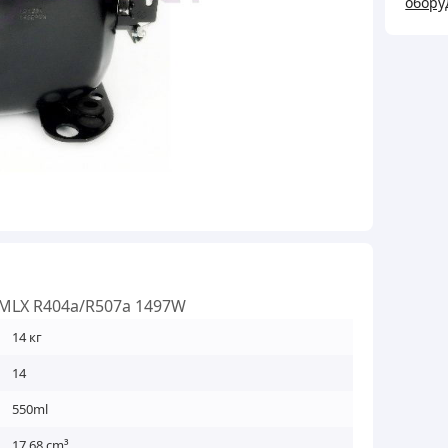
обору
SC18
R404
1497
кільк
8MLX R404а/R507а 1497W
14 кг
14
550ml
17.68 cm³