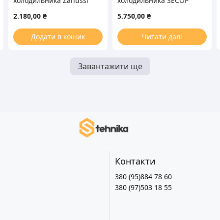
холодильника Zanussi
холодильника SECOP
ZEL HML140A R600a
(DANFOSS) SC15CM R22
2.180,00
₴
5.750,00
₴
140W (с пусковым реле
1072W (с пусковым реле
ZHB43-120P15C)
BN201)
Додати в кошик
Читати далі
Завантажити ще
Контакти
380 (95)884 78 60
380 (97)503 18 55