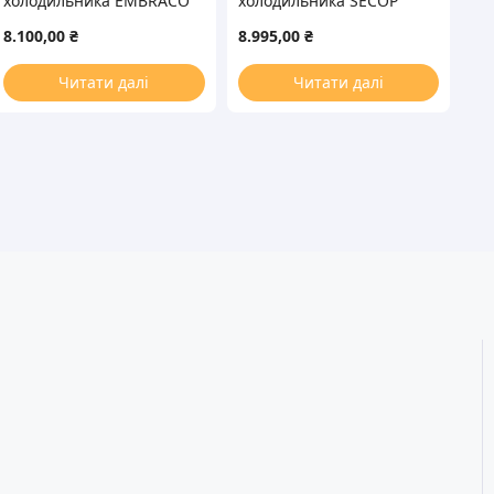
холодильника EMBRACO
холодильника SECOP
NEU2178GK R404a 900W
(DANFOSS) SC18CL
8.100,00
₴
8.995,00
₴
(с пусковым реле CSCR)
R404а/R507а 615W
Читати далі
Читати далі