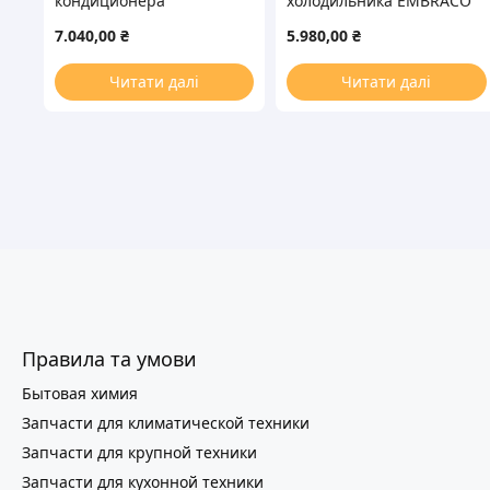
кондиционера
холодильника EMBRACO
Cooper&Hunter (C&H)
ASPERA NEU6215GK R404
7.040,00
₴
5.980,00
₴
00105251 24″
1093W
Читати далі
Читати далі
Правила та умови
Бытовая химия
Запчасти для климатической техники
Запчасти для крупной техники
Запчасти для кухонной техники