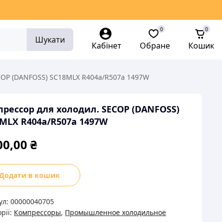
0
0
Шукати
Кабінет
Обране
Кошик
COP (DANFOSS) SC18MLX R404а/R507а 1497W
рессор для холодил. SECOP (DANFOSS)
MLX R404а/R507а 1497W
00,00
₴
рессор
Додати в кошик
ил.
ул:
00000040705
P
рії:
Компрессоры
,
Промышленное холодильное
FOSS)