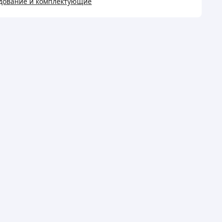
дование и комплектующие
MLX
а/R507а
W
ість