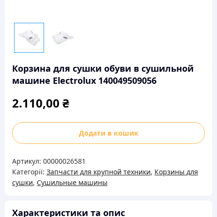
Корзина для сушки обуви в сушильной
машине Electrolux 140049509056
2.110,00
₴
Корзина
Додати в кошик
для
сушки
Артикул:
00000026581
обуви
Категорії:
Запчасти для крупной техники
,
Корзины для
в
сушки
,
Сушильные машины
сушильной
машине
Electrolux
Характеристики та опис