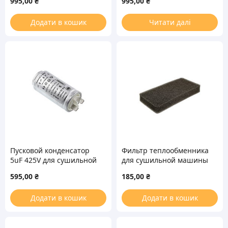
995,00
₴
995,00
₴
Додати в кошик
Читати далі
Пусковой конденсатор
Фильтр теплообменника
5uF 425V для сушильной
для сушильной машины
машины DUCATI
Gorenje 327136
595,00
₴
185,00
₴
Electrolux 1250020516
Додати в кошик
Додати в кошик