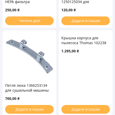
HEPA фильтра
1250125034 для
4055009973 для
сушильной машины
250,00
₴
120,00
₴
пылесоса Electrolux
Electrolux
Читати далі
Додати в кошик
Крышка корпуса для
пылесоса Thomas 102238
Parkett Prestige XT
1.295,00
₴
Петля люка 1366253134
для сушильной машины
AEG
760,00
₴
Додати в кошик
Додати в кошик