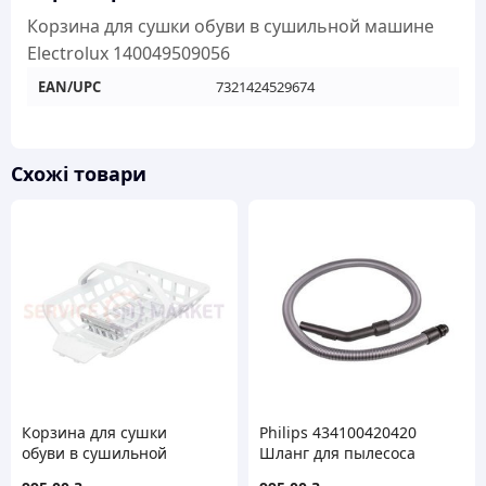
140049509056
Корзина для сушки обуви в сушильной машине
кількість
Electrolux 140049509056
EAN/UPC
7321424529674
Схожі товари
Корзина для сушки
Philips 434100420420
обуви в сушильной
Шланг для пылесоса
машине Electrolux
L=1800mm