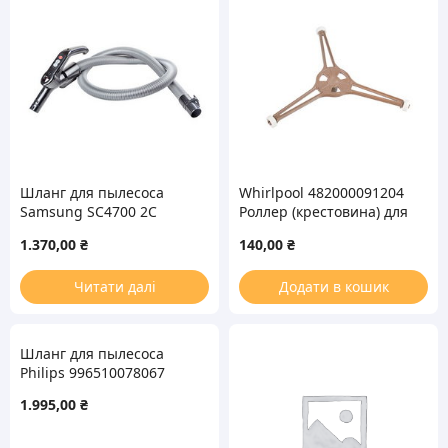
Шланг для пылесоса
Whirlpool 482000091204
Samsung SC4700 2С
Роллер (крестовина) для
DJ97-00889T (с
микроволновой печи
1.370,00
₴
140,00
₴
управлением)
R=90mm
Читати далі
Додати в кошик
Шланг для пылесоса
Philips 996510078067
CP0656/01 L=1700mm
1.995,00
₴