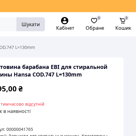
0
0
Шукати
Кабінет
Обране
Кошик
COD.747 L=130mm
товина барабана EBI для стиральной
ины Hansa COD.747 L=130mm
95,00
₴
 тимчасово відсутній
 в наявності
ул:
00000041765
рії:
Запчасти для стиральных машин
,
Крестовины