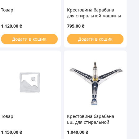
Товар
Крестовина барабана
для стиральной машины
Samsung DC97-00124B
1.120,00
₴
795,00
₴
L=127mm
Додати в кошик
Додати в кошик
Товар
Крестовина барабана
EBI для стиральной
машины Samsung
1.150,00
₴
1.040,00
₴
COD.728 L=146mm