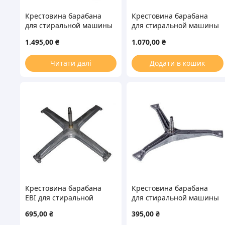
Крестовина барабана
Крестовина барабана
для стиральной машины
для стиральной машины
Hansa 8016415 L=130mm
LG 4434ER1008A
1.495,00
₴
1.070,00
₴
Dвтулки=25mm
L=116mm
Dштока=20mm
Читати далі
Додати в кошик
Крестовина барабана
Крестовина барабана
EBI для стиральной
для стиральной машины
машины Ardo COD.023
Samsung DC97-01819B
695,00
₴
395,00
₴
L=127mm
(нержавейка) L