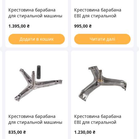
Крестовина барабана
Крестовина барабана
для стиральной машины
EBI для стиральной
Hansa 8033708 L=130mm
машины Samsung
1.395,00
₴
995,00
₴
Dвтулки=30mm
COD.734 L=126mm
Dштока=25mm
Додати в кошик
Читати далі
Крестовина барабана
Крестовина барабана
для стиральной машины
EBI для стиральной
Samsung DC97-15184A
машины Electrolux
835,00
₴
1.230,00
₴
L=127mm
COD.715 L=110mm