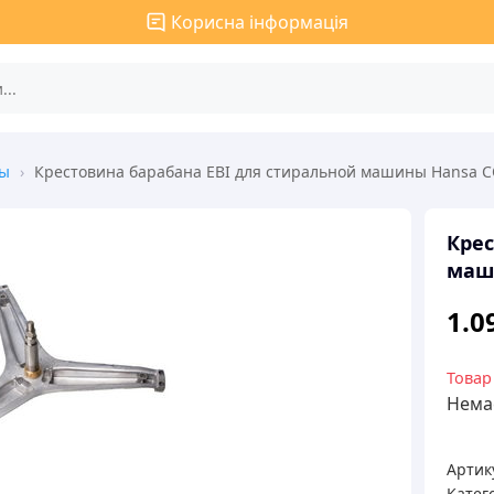
Корисна інформація
ны
›
Крестовина барабана EBI для стиральной машины Hansa 
Крес
маш
1.0
Товар
Немає
Артик
Катего