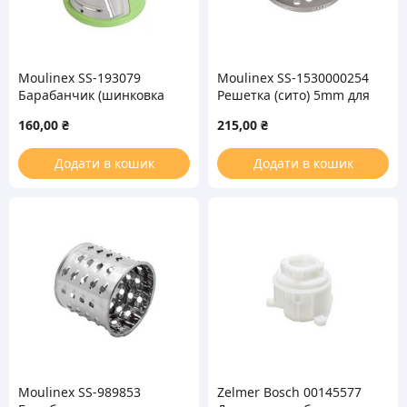
Moulinex SS-193079
Moulinex SS-1530000254
Барабанчик (шинковка
Решетка (сито) 5mm для
тонкая) для мясорубки
мясорубки (с 2-мя
160,00
₴
215,00
₴
HV4
выступами)
Додати в кошик
Додати в кошик
Moulinex SS-989853
Zelmer Bosch 00145577