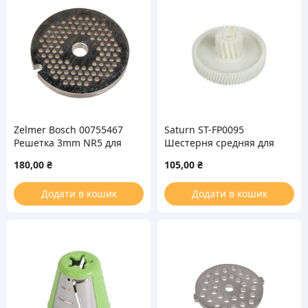
Zelmer Bosch 00755467
Saturn ST-FP0095
Решетка 3mm NR5 для
Шестерня средняя для
мясорубки (с пазом)
мясорубки
180,00
₴
105,00
₴
Додати в кошик
Додати в кошик