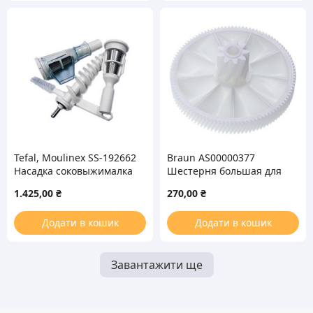
Tefal, Moulinex SS-192662
Braun AS00000377
Насадка соковыжималка
Шестерня большая для
для мясорубки
мясорубки
1.425,00
₴
270,00
₴
Додати в кошик
Додати в кошик
Завантажити ще