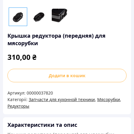
Крышка редуктора (передняя) для
мясорубки
310,00
₴
Крышка
Додати в кошик
редуктора
(передняя)
Артикул:
00000037820
для
Категорії:
Запчасти для кухонной техники
,
Мясорубки
,
мясорубки
Редукторы
кількість
Характеристики та опис