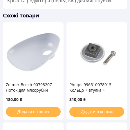
Крышка редуктора (передняя) для мясорубки
Схожі товари
Zelmer Bosch 00798207
Philips 996510078915
Лоток для мясорубки
Кольцо + втулка +
(пластиковый) 886.0053
крепежный винт для
180,00
₴
310,00
₴
шнека мясорубки
Додати в кошик
Додати в кошик