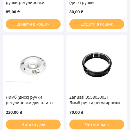
ручки регулировки
(диск) ручки
режимов духовки для
регулировки режимов
85,00
₴
80,00
₴
плиты
духовки для плиты
Додати в кошик
Додати в кошик
Лимб (диск) ручки
Zanussi 3558030031
регулировки для плиты
Лимб ручки регулировки
Gorenje 378223
температуры духовки
230,00
₴
70,00
₴
для плиты
Читати далі
Читати далі