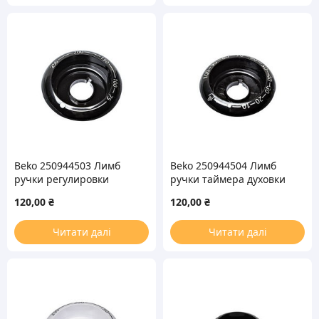
Beko 250944503 Лимб
Beko 250944504 Лимб
ручки регулировки
ручки таймера духовки
температуры духовки
для плиты
120,00
₴
120,00
₴
для плиты
Читати далі
Читати далі