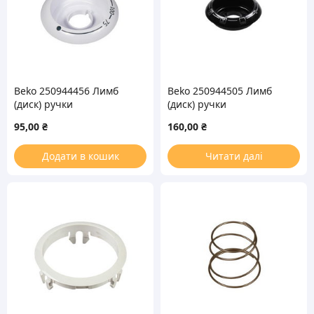
Beko 250944456 Лимб
Beko 250944505 Лимб
(диск) ручки
(диск) ручки
регулировки
регулировки режимов
95,00
₴
160,00
₴
температуры духовки
духовки для плиты
для плиты
Додати в кошик
Читати далі