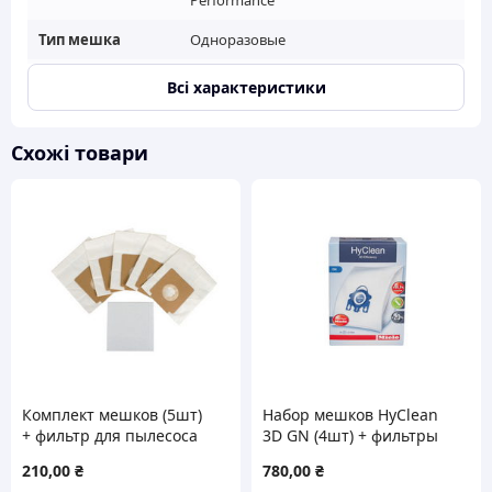
Performance
Тип мешка
Одноразовые
Тип пылесоса
классический (сухая уборка)
Всі характеристики
Тип товара
Аксессуар
Схожі товари
Комплект мешков (5шт)
Набор мешков HyClean
+ фильтр для пылесоса
3D GN (4шт) + фильтры
Gorenje 570741 (431821)
для пылесоса Miele
210,00
₴
780,00
₴
41996572D (9153500)