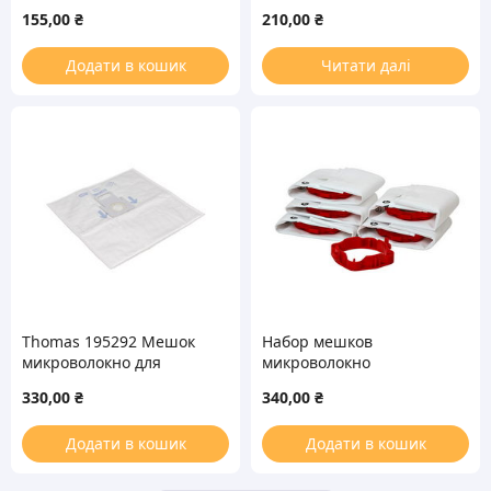
пылесосов Zelmer Bosch
155,00
₴
210,00
₴
Додати в кошик
Читати далі
Thomas 195292 Мешок
Набор мешков
микроволокно для
микроволокно
пылесоса
Wonderbag Compact для
330,00
₴
340,00
₴
пылесоса Rowenta
WB305120
Додати в кошик
Додати в кошик