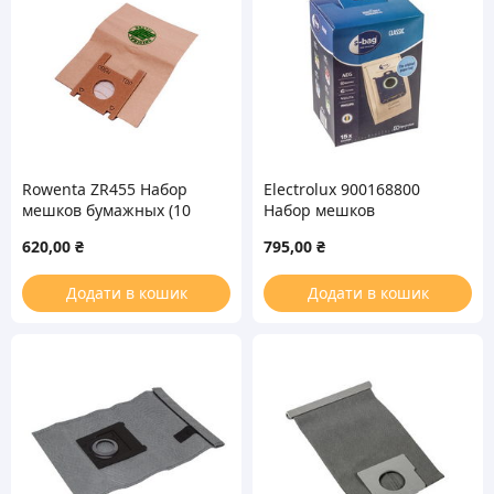
Rowenta ZR455 Набор
Electrolux 900168800
мешков бумажных (10
Набор мешков
шт) + фильтр мотора (2
бумажных (15шт) для
620,00
₴
795,00
₴
шт) для пылесоса
пылесоса
Додати в кошик
Додати в кошик