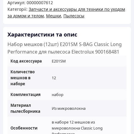
Артикул:
00000007612
E201SM
Категорії:
Запчасти и аксессуары для техники по уходом
S-
за домом и телом
,
Мешки
,
Пылесосы
BAG
Classic
Long
Характеристики та опис
Performance
Набор мешков (12шт) E201SM S-BAG Classic Long
для
Performance для пылесоса Electrolux 900168481
пылесоса
Код аксессуара
E201SM
Electrolux
900168481
Количество
мешков в
12
кількість
наборе
Комплектация
набор
Материал
Из микроволокна
пылесборника
в наборе 12 мешков из
Особенности
микроволокна Classic Long