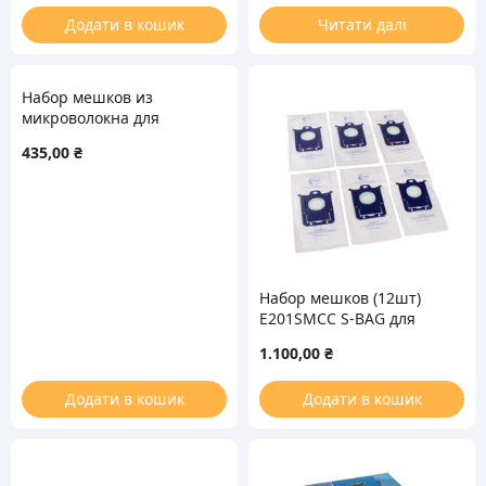
Додати в кошик
Читати далі
Набор мешков из
микроволокна для
пылесоса Thomas 787230
435,00
₴
(5 шт)
Набор мешков (12шт)
E201SMCC S-BAG для
пылесоса Electrolux
1.100,00
₴
900169083 (9001690834)
Додати в кошик
Додати в кошик