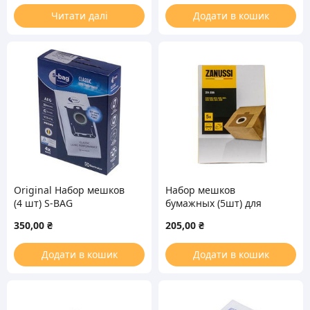
Читати далі
Додати в кошик
Original Набор мешков
Набор мешков
(4 шт) S-BAG
бумажных (5шт) для
универсальные для
пылесоса Zanussi ZA236
350,00
₴
205,00
₴
пылесоса
900166461
Додати в кошик
Додати в кошик