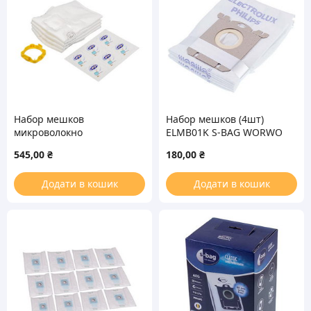
Набор мешков
Набор мешков (4шт)
микроволокно
ELMB01K S-BAG WORWO
Wonderbag Endura для
для пылесоса
545,00
₴
180,00
₴
пылесоса Rowenta
Electrolux/Philips
WB484740
Додати в кошик
Додати в кошик