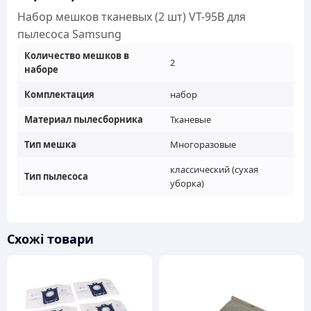
пылесоса
Набор мешков тканевых (2 шт) VT-95B для
Samsung
пылесоса Samsung
кількість
Количество мешков в
2
наборе
Комплектация
набор
Материал пылесборника
Тканевые
Тип мешка
Многоразовые
классический (сухая
Тип пылесоса
уборка)
Схожі товари