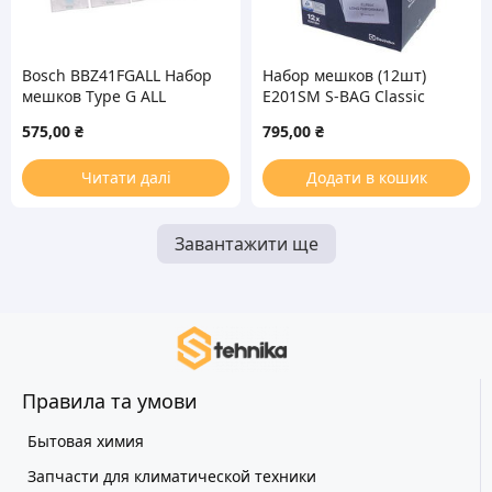
Bosch BBZ41FGALL Набор
Набор мешков (12шт)
мешков Type G ALL
E201SM S-BAG Classic
(12шт) для пылесоса
Long Performance для
575,00
₴
795,00
₴
пылесоса Electrolux
900168481
Читати далі
Додати в кошик
Завантажити ще
Правила та умови
Бытовая химия
Запчасти для климатической техники