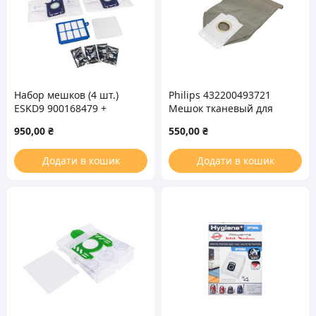
Набор мешков (4 шт.)
Philips 432200493721
ESKD9 900168479 +
Мешок тканевый для
фильтр мотора +
пылесоса
950,00
₴
550,00
₴
выходной HEPA +
освежитель для
Додати в кошик
Додати в кошик
пылесоса Electrolux