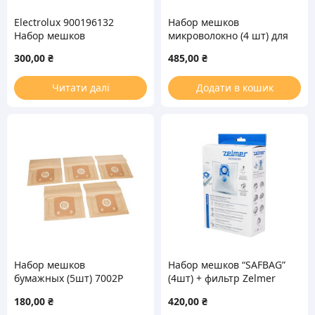
Electrolux 900196132
Набор мешков
Набор мешков
микроволокно (4 шт) для
микроволокно (5шт) 1000
пылесоса Rowenta
300,00
₴
485,00
₴
+ фильтр мотора (микро)
ZR200520
для пылесоса
Читати далі
Додати в кошик
Набор мешков
Набор мешков “SAFBAG”
бумажных (5шт) 7002P
(4шт) + фильтр Zelmer
900196697 для пылесоса
Bosch 49.4020 12006466
180,00
₴
420,00
₴
Menalux
(ZVCA100B)