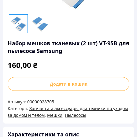
Набор мешков тканевых (2 шт) VT-95B для
пылесоса Samsung
160,00
₴
Набор
Додати в кошик
мешков
тканевых
Артикул:
00000028705
(2
Категорії:
Запчасти и аксессуары для техники по уходом
шт)
за домом и телом
,
Мешки
,
Пылесосы
VT-
95B
для
Характеристики та опис