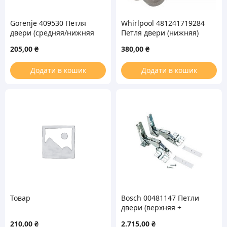
Gorenje 409530 Петля
Whirlpool 481241719284
двери (средняя/нижняя
Петля двери (нижняя)
правая) для
для холодильника
205,00
₴
380,00
₴
холодильника
Додати в кошик
Додати в кошик
Товар
Bosch 00481147 Петли
двери (верхняя +
нижняя) для
210,00
₴
2.715,00
₴
холодильника