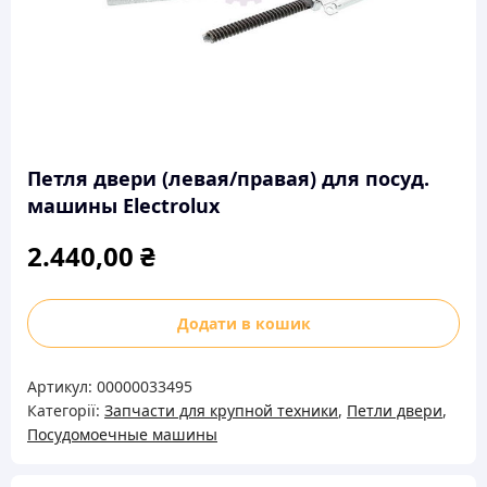
Петля двери (левая/правая) для посуд.
машины Electrolux
2.440,00
₴
Петля
Додати в кошик
двери
(левая/
Артикул:
00000033495
правая)
Категорії:
Запчасти для крупной техники
,
Петли двери
,
для
Посудомоечные машины
посуд.
машины