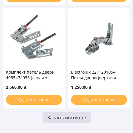
Комплект петель двери
Electrolux 2211201054
4055474953 (левая +
Петля двери (верхняя
правая) для
левая/нижняя правая)
2.560,00
₴
1.250,00
₴
посудомоечной машины
для холодильника
Electrolux
Додати в кошик
Додати в кошик
Завантажити ще