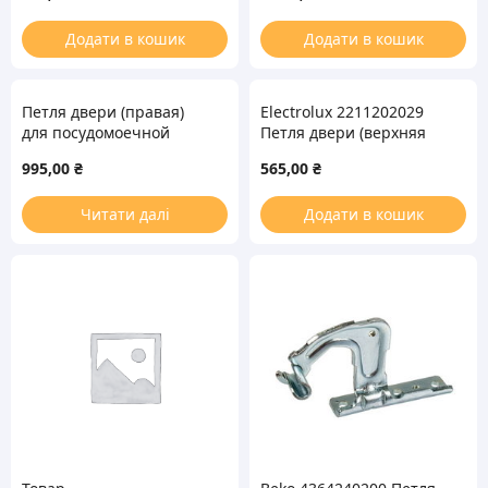
Додати в кошик
Додати в кошик
Петля двери (правая)
Electrolux 2211202029
для посудомоечной
Петля двери (верхняя
машины Indesit
правая/нижняя левая)
995,00
₴
565,00
₴
C00538167
для холодильника
Читати далі
Додати в кошик