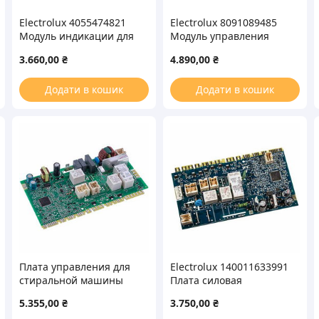
Electrolux 4055474821
Electrolux 8091089485
Модуль индикации для
Модуль управления
стиральной машины
двигателя (инвертор)
3.660,00
₴
4.890,00
₴
для стиральной машины
(без прошивки)
Додати в кошик
Додати в кошик
Плата управления для
Electrolux 140011633991
стиральной машины
Плата силовая
Electrolux 8078222521
EWX14931CA для
5.355,00
₴
3.750,00
₴
(без прошивки)
стиральной машины