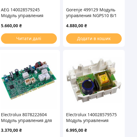
AEG 140028579245
Gorenje 499129 Модуль
Модуль управления
управления NGPS10 B/1
двигателя (инвертор)
для стиральной машины
5.660,00
₴
4.880,00
₴
для стиральной машины
Читати далі
Додати в кошик
Electrolux 8078222604
Electrolux 140028579575
Модуль управления для
Модуль управления
стиральной машины
двигателя (инвертор)
3.370,00
₴
6.995,00
₴
(без прошивки)
для стиральной машины