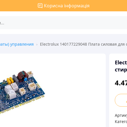
Корисна інформація
латы) управления
›
Electrolux 140177229048 Плата силовая дл
Elec
сти
4.4
Elect
1401
Плат
Артик
сило
Катего
для