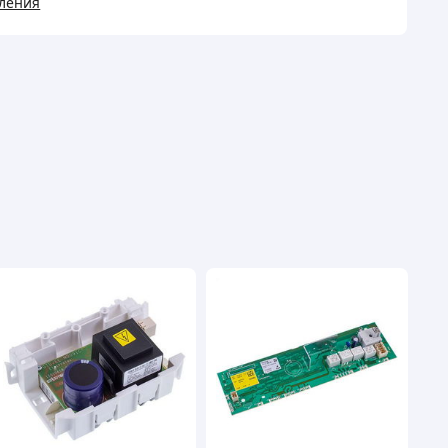
ления
альной
ины
ивки)
ість