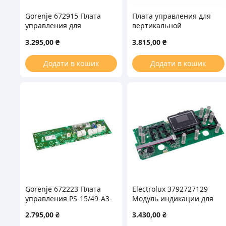
Gorenje 672915 Плата
Плата управления для
управления для
вертикальной
стиральной машины
стиральной машины
3.295,00
₴
3.815,00
₴
LP/1-UM PS-15/54-A2-08-7
AEG 140177229279
Додати в кошик
Додати в кошик
Gorenje 672223 Плата
Electrolux 3792727129
управления PS-15/49-A3-
Модуль индикации для
10-7 для стиральной
стиральной машины
2.795,00
₴
3.430,00
₴
машины