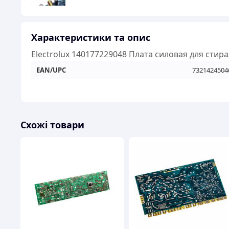
Характеристики та опис
Electrolux 140177229048 Плата силовая для сти
EAN/UPC
7321424504
Схожі товари