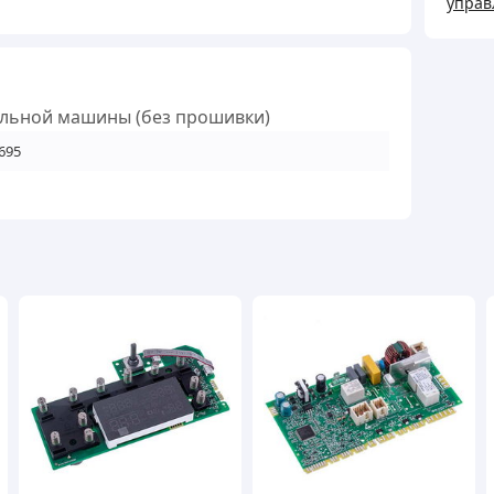
управ
стир
маш
(без
прош
ральной машины (без прошивки)
кільк
695