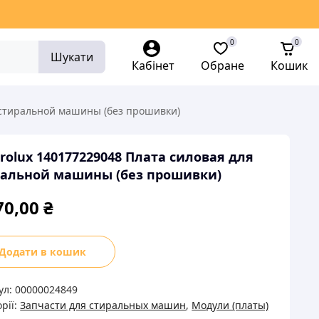
0
0
Шукати
Кабінет
Обране
Кошик
я стиральной машины (без прошивки)
trolux 140177229048 Плата силовая для
ральной машины (без прошивки)
70,00
₴
rolux
Додати в кошик
77229048
а
ул:
00000024849
вая
рії:
Запчасти для стиральных машин
,
Модули (платы)