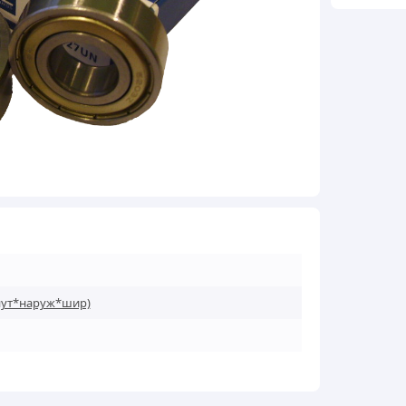
нут*наруж*шир)