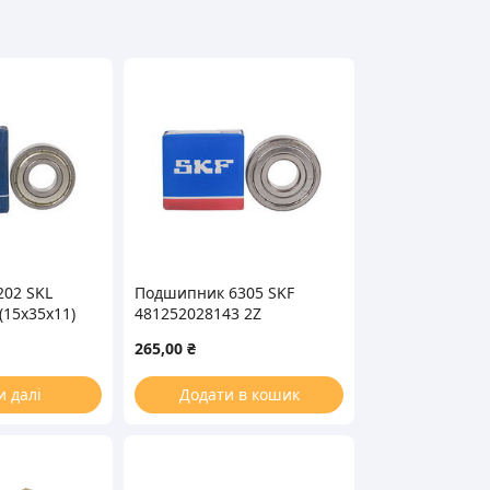
02 SKL
Подшипник 6305 SKF
(15x35x11)
481252028143 2Z
(25x62x17) в коробочке
265,00
₴
и далі
Додати в кошик