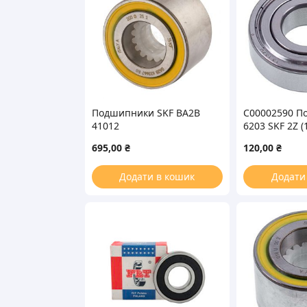
Подшипники SKF BA2B
C00002590 П
41012
6203 SKF 2Z (
695,00
₴
120,00
₴
Додати в кошик
Додати