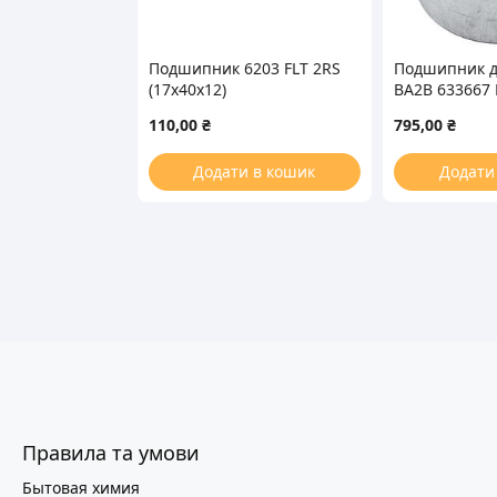
Подшипник 6203 FLT 2RS
Подшипник 
(17x40x12)
BA2B 633667 
C00026298 2
110,00
₴
795,00
₴
(30x60x37)
Додати в кошик
Додати
Правила та умови
Бытовая химия