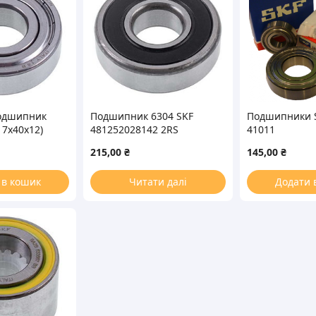
одшипник
Подшипник 6304 SKF
Подшипники S
17x40x12)
481252028142 2RS
41011
(20x52x15)
215,00
₴
145,00
₴
 в кошик
Читати далі
Додати 