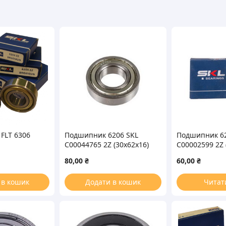
FLT 6306
Подшипник 6206 SKL
Подшипник 62
C00044765 2Z (30x62x16)
C00002599 2Z 
80,00
₴
60,00
₴
 в кошик
Додати в кошик
Читат