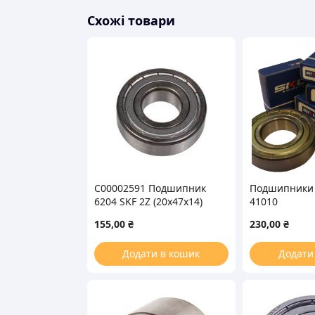
Схожі товари
C00002591 Подшипник
Подшипники 
6204 SKF 2Z (20x47x14)
41010
155,00
₴
230,00
₴
Додати в кошик
Додати