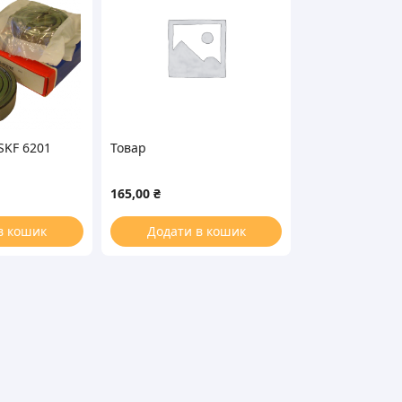
KF 6201
Товар
165,00
₴
в кошик
Додати в кошик