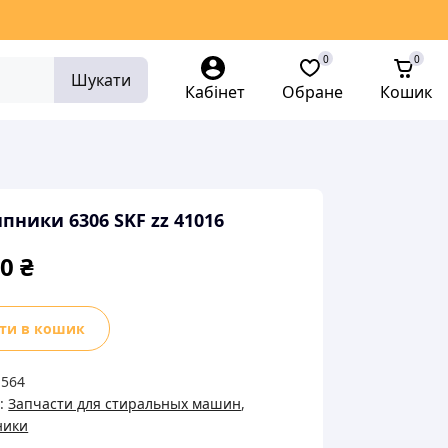
0
0
Шукати
Кабінет
Обране
Кошик
ники 6306 SKF zz 41016
00
₴
ники
ти в кошик
:
564
ї:
Запчасти для стиральных машин
,
ники
ь