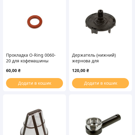
Прокладка O-Ring 0060-
Держатель (нижний)
20 для кофемашины
жернова для
Philips Saeco SAE973
кофемашины Philips
60,00
₴
120,00
₴
Saeco 149198350
Додати в кошик
Додати в кошик