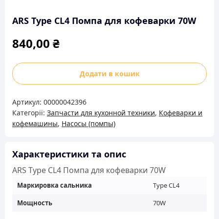
ARS Type CL4 Помпа для кофеварки 70W
840,00
₴
ARS
Додати в кошик
Type
CL4
Артикул:
00000042396
Помпа
Категорії:
Запчасти для кухонной техники
,
Кофеварки и
для
кофемашины
,
Насосы (помпы)
кофеварки
70W
кількість
Характеристики та опис
ARS Type CL4 Помпа для кофеварки 70W
Маркировка сальника
Type CL4
Мощность
70W