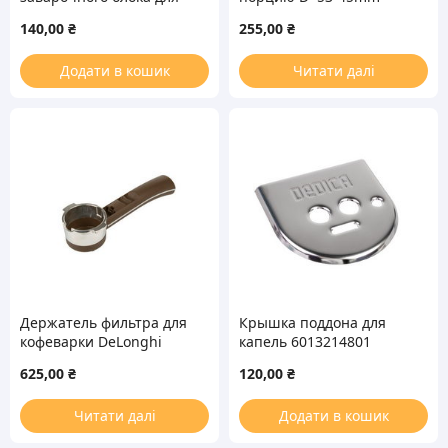
кофемашины Philips
(ступен.) H=20mm для
140,00
₴
255,00
₴
Saeco 9161.064.150
кофеварок
Додати в кошик
Читати далі
Держатель фильтра для
Крышка поддона для
кофеварки DeLonghi
капель 6013214801
7313285419
кофеварки DeLonghi
625,00
₴
120,00
₴
Читати далі
Додати в кошик