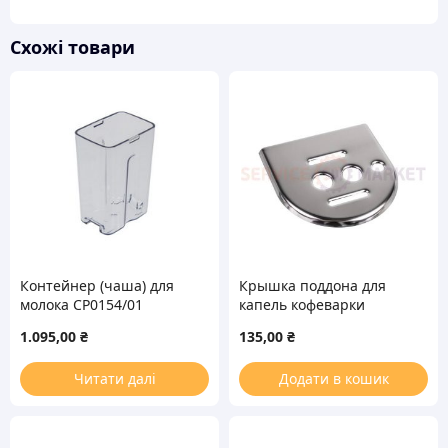
Схожі товари
Контейнер (чаша) для
Крышка поддона для
молока CP0154/01
капель кофеварки
кофемашины Philips
DeLonghi
1.095,00
₴
135,00
₴
Saeco 421944067741
Читати далі
Додати в кошик