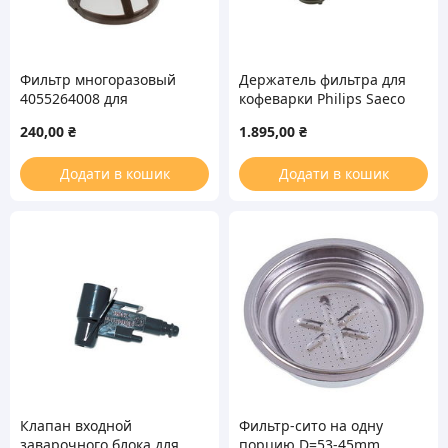
Фильтр многоразовый
Держатель фильтра для
4055264008 для
кофеварки Philips Saeco
капельных кофеварок
CP9064/01 996530067961
240,00
₴
1.895,00
₴
Electrolux
Додати в кошик
Додати в кошик
Клапан входной
Фильтр-сито на одну
заварочного блока для
порцию D=53-45mm