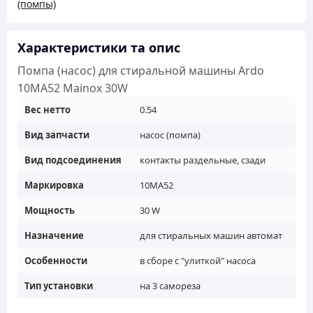
(помпы)
Ardo
10MA52
Mainox
Характеристики та опис
30W
Помпа (насос) для стиральной машины Ardo
кількість
10MA52 Mainox 30W
Вес нетто
0.54
Вид запчасти
насос (помпа)
Вид подсоединения
контакты раздельные, сзади
Маркировка
10MA52
Мощность
30 W
Назначение
для стиральных машин автомат
Особенности
в сборе с "улиткой" насоса
Тип установки
на 3 самореза