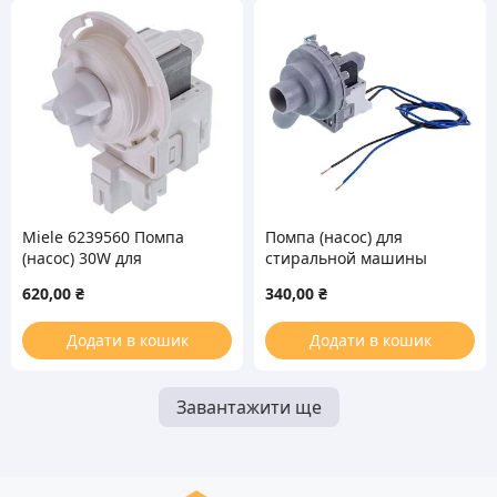
Miele 6239560 Помпа
Помпа (насос) для
(насос) 30W для
стиральной машины
стиральной машины
полуавтомат Haoli 30W
620,00
₴
340,00
₴
PX1-40A (118829482
Saturn)
Додати в кошик
Додати в кошик
Завантажити ще