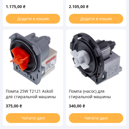
A335 для стиральной
RR0594 для стиральной
1.175,00
₴
2.105,00
₴
машины
машины
Додати в кошик
Додати в кошик
Помпа 25W T2121 Askoll
Помпа (насос) для
для стиральной машины
стиральной машины
15011 Drain Pump 40W
375,00
₴
340,00
₴
P25-1E (медная обмотка)
Читати далі
Читати далі