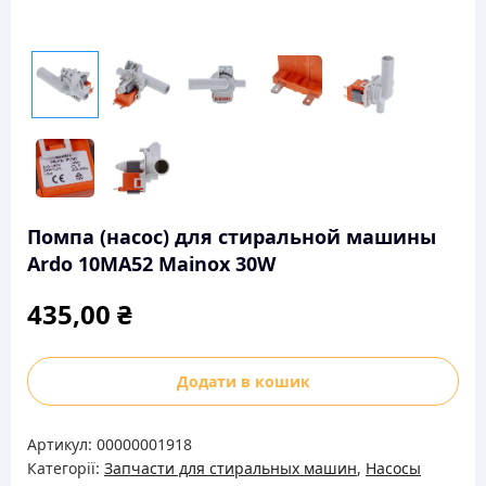
Помпа (насос) для стиральной машины
Ardo 10MA52 Mainox 30W
435,00
₴
Помпа
Додати в кошик
(насос)
для
Артикул:
00000001918
стиральной
Категорії:
Запчасти для стиральных машин
,
Насосы
машины