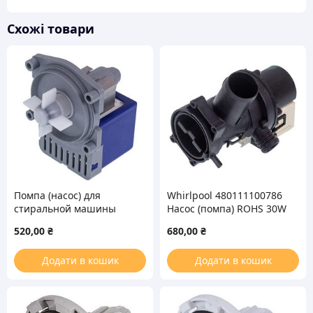
Схожі товари
Помпа (насос) для
Whirlpool 480111100786
стиральной машины
Насос (помпа) ROHS 30W
GRE 33W SRL 0.22A
B25-6A для стиральной
520,00
₴
680,00
₴
машины
Додати в кошик
Додати в кошик