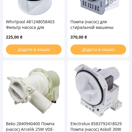
Whirlpool 481248058403
Помпа (насос) для
Фильтр насоса для
стиральной машины
стиральной машины
Askoll 40W M325 RS0789
225,00
₴
370,00
₴
(медная обмотка)
Додати в кошик
Додати в кошик
Beko 2840940400 Помпа
Electrolux 8583792418029
(насос) Arcelik 25W VDE-
Помпа (насос) Askoll 30W