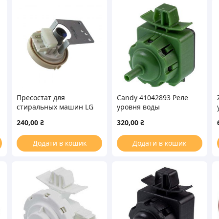
Пресостат для
Candy 41042893 Реле
стиральных машин LG
уровня воды
131-05
(прессостат) для
240,00
₴
320,00
₴
стиральной машины
Додати в кошик
Додати в кошик