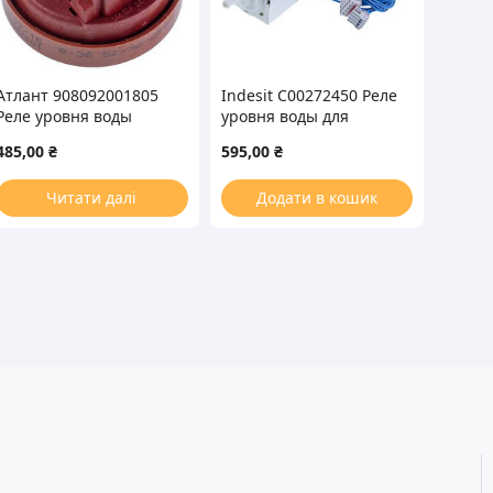
Атлант 908092001805
Indesit C00272450 Реле
Реле уровня воды
уровня воды для
(прессостат) для
стиральной машины
485,00
₴
595,00
₴
стиральной машины
Читати далі
Додати в кошик