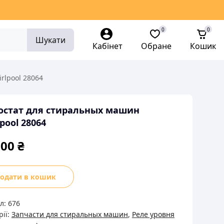
0
0
Шукати
Кабінет
Обране
Кошик
rlpool 28064
остат для стиральных машин
pool 28064
,00
₴
стат
одати в кошик
льных
л:
676
н
рії:
Запчасти для стиральных машин
,
Реле уровня
pool