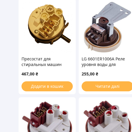
Пресостат для
LG 6601ER1006A Реле
стиральных машин
уровня воды для
Ariston, Indesit 28030
стиральной машини
467,00
₴
255,00
₴
Додати в кошик
Читати далі