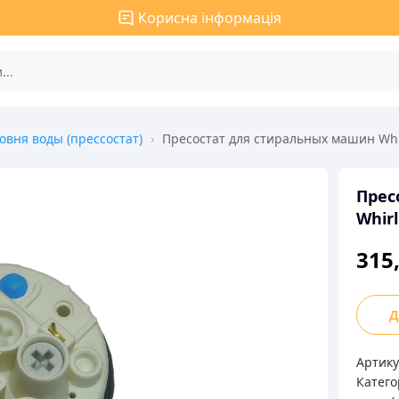
Корисна інформація
овня воды (прессостат)
›
Пресостат для стиральных машин Whi
Прес
Whirl
315
Пресо
Д
для
стира
Артику
маши
Катего
Whirl