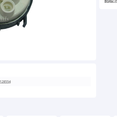
воды (
28064
кількі
128554