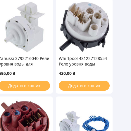
Zanussi 3792216040 Реле
Whirlpool 481227128554
уровня воды для
Реле уровня воды
стиральной машины
(прессостат) для
695,00
₴
430,00
₴
(3792216032)
стиральной машины
Додати в кошик
Додати в кошик