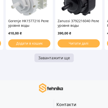
Gorenje HK1577216 Реле
Zanussi 3792216040 Реле
уровня воды
уровня воды
(прессостат) для
(прессостат) для
410,00
₴
390,00
₴
стиральной машины
стиральной машины
Додати в кошик
Читати далі
Завантажити ще
Контакти