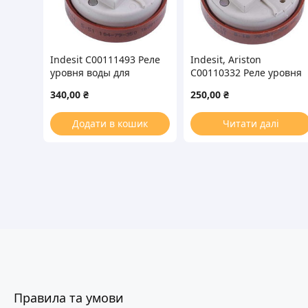
Indesit C00111493 Реле
Indesit, Ariston
уровня воды для
C00110332 Реле уровня
стиральной машины
воды для стиральной
340,00
₴
250,00
₴
машины
Додати в кошик
Читати далі
Правила та умови