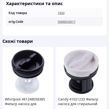
кількість
Характеристики та опис
Код товара
7450
orig.Code
5006EN3017
Схожі товари
Whirlpool 481248058385
Candy 41021233 Фильтр
Фильтр насоса для
насоса для стиральной
стиральной машины
машины