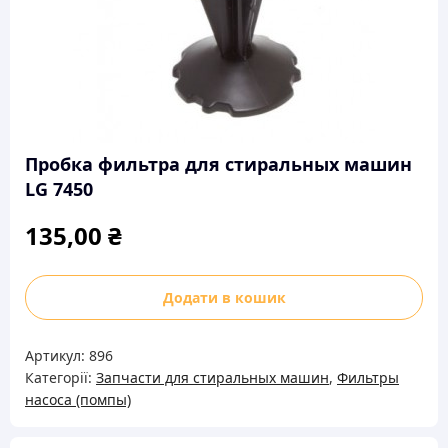
Пробка фильтра для стиральных машин
LG 7450
135,00
₴
Пробка
Додати в кошик
фильтра
для
Артикул:
896
стиральных
Категорії:
Запчасти для стиральных машин
,
Фильтры
машин
насоса (помпы)
LG
7450