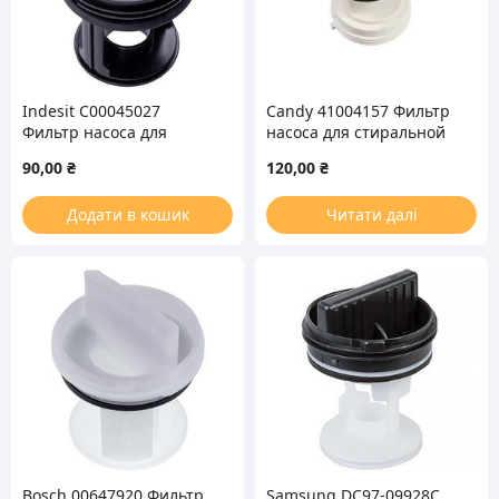
Indesit C00045027
Candy 41004157 Фильтр
Фильтр насоса для
насоса для стиральной
стиральной машины
машины
90,00
₴
120,00
₴
Додати в кошик
Читати далі
Bosch 00647920 Фильтр
Samsung DC97-09928C