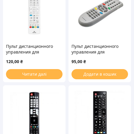
Пульт дистанционного
Пульт дистанционного
управления для
управления для
телевизора LG
телевизора LG
120,00
₴
95,00
₴
AKB73715634
6710V00124E
Читати далі
Додати в кошик