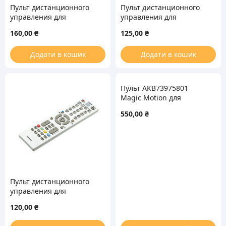
Пульт дистанционного
Пульт дистанционного
управления для
управления для
телевизора LG
телевизора LG
160,00
₴
125,00
₴
AKB73756504
AKB72915207
Додати в кошик
Додати в кошик
Пульт AKB73975801
Magic Motion для
телевизора LG
550,00
₴
Пульт дистанционного
управления для
телевизора LG
120,00
₴
AKB73655833