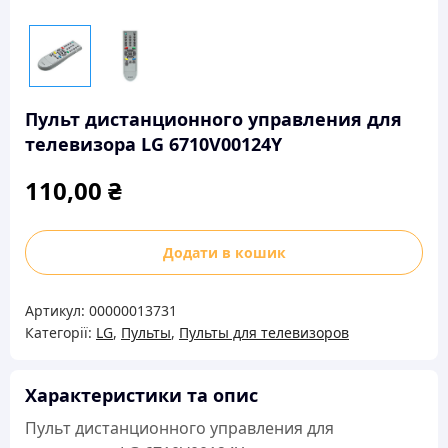
Пульт дистанционного управления для
телевизора LG 6710V00124Y
110,00
₴
Пульт
Додати в кошик
дистанционного
управления
Артикул:
00000013731
для
Категорії:
LG
,
Пульты
,
Пульты для телевизоров
телевизора
LG
6710V00124Y
Характеристики та опис
кількість
Пульт дистанционного управления для