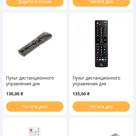
Додати в кошик
Читати далі
Пульт дистанционного
Пульт дистанционного
управления для
управления для
телевизора LG
телевизора LG
130,00
₴
135,00
₴
6710V00008A
AKB73715686
Читати далі
Читати далі