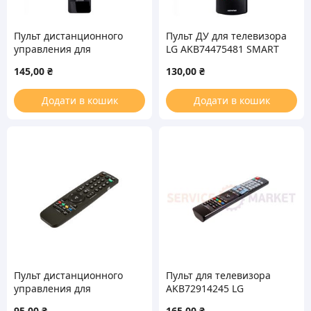
Пульт дистанционного
Пульт ДУ для телевизора
управления для
LG AKB74475481 SMART
телевизора LG
TV
145,00
₴
130,00
₴
AKB74455403
Додати в кошик
Додати в кошик
Пульт дистанционного
Пульт для телевизора
управления для
AKB72914245 LG
телевизора LG
95,00
₴
165,00
₴