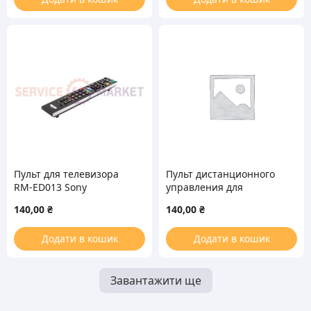
Пульт для телевизора
Пульт дистанционного
RM-ED013 Sony
управления для
телевизора Sony RM-
140,00
₴
140,00
₴
ED061
Додати в кошик
Додати в кошик
Завантажити ще