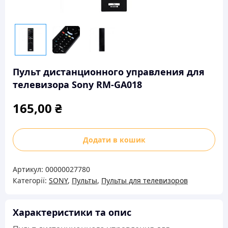
Пульт дистанционного управления для
телевизора Sony RM-GA018
165,00
₴
Пульт
Додати в кошик
дистанционного
управления
Артикул:
00000027780
для
Категорії:
SONY
,
Пульты
,
Пульты для телевизоров
телевизора
Sony
RM-
Характеристики та опис
GA018