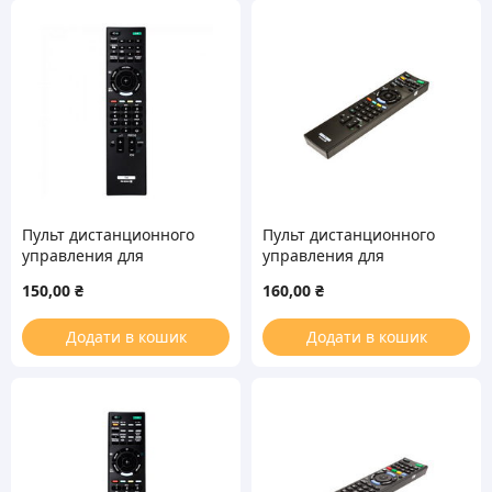
Пульт дистанционного
Пульт дистанционного
управления для
управления для
телевизора Sony RM-
телевизора Sony RM-
150,00
₴
160,00
₴
ED041
ED022
Додати в кошик
Додати в кошик