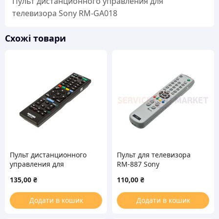
Пульт дистанционного управления для
кількість
телевизора Sony RM-GA018
Схожі товари
Пульт дистанционного
Пульт для телевизора
управления для
RM-887 Sony
телевизора Sony RM-
135,00
₴
110,00
₴
ED062
Додати в кошик
Додати в кошик