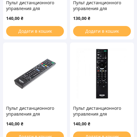
Пульт дистанционного
Пульт дистанционного
управления для
управления для
телевизора Sony RM-
телевизора Sony RM-
140,00
₴
130,00
₴
ED011
ED017
Додати в кошик
Додати в кошик
Пульт дистанционного
Пульт дистанционного
управления для
управления для
телевизора Sony RM-
телевизора Sony RM-
140,00
₴
140,00
₴
ED053
ED045
Додати в кошик
Додати в кошик