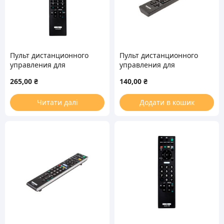
Пульт дистанционного
Пульт дистанционного
управления для
управления для
телевизора Sony RM-
телевизора Sony RM-
265,00
₴
140,00
₴
ED029
ED052
Читати далі
Додати в кошик