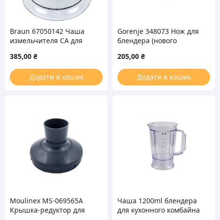
Braun 67050142 Чаша
Gorenje 348073 Нож для
измельчителя CA для
блендера (нового
блендера
образца)
385,00
₴
205,00
₴
Додати в кошик
Додати в кошик
Moulinex MS-069565A
Чаша 1200ml блендера
Крышка-редуктор для
для кухонного комбайна
чаши измельчителя
Kenwood KW703523