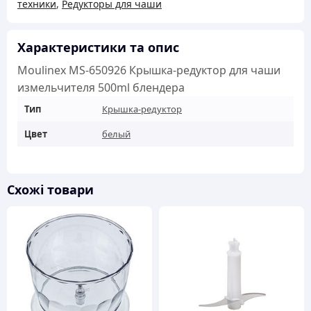
техники
,
Редукторы для чаши
для
чаши
измельчителя
Характеристики та опис
500ml
Moulinex MS-650926 Крышка-редуктор для чаши
блендера
измельчителя 500ml блендера
кількість
Тип
Крышка-редуктор
Цвет
белый
Схожі товари