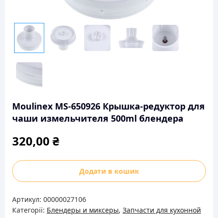
Moulinex MS-650926 Крышка-редуктор для
чаши измельчителя 500ml блендера
320,00
₴
Moulinex
Додати в кошик
MS-
650926
Артикул:
00000027106
Крышка-
Категорії:
Блендеры и миксеры
,
Запчасти для кухонной
редуктор