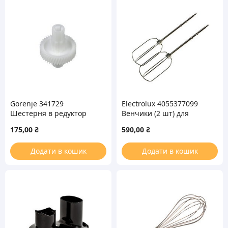
Gorenje 341729
Electrolux 4055377099
Шестерня в редуктор
Венчики (2 шт) для
под венчики для
взбивания миксера
175,00
₴
590,00
₴
миксера
Додати в кошик
Додати в кошик