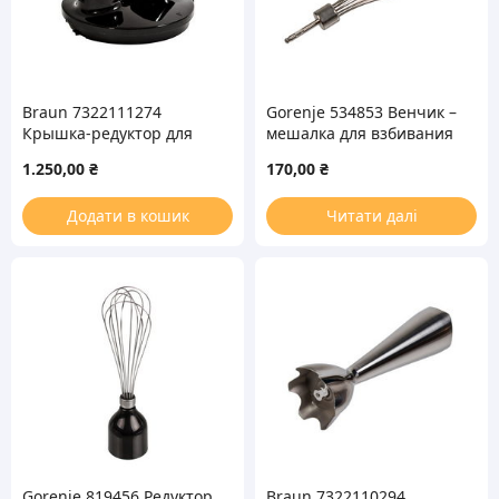
Braun 7322111274
Gorenje 534853 Венчик –
Крышка-редуктор для
мешалка для взбивания
основной чаши 1500ml
блендера
1.250,00
₴
170,00
₴
блендера MQ70BK
Додати в кошик
Читати далі
Gorenje 819456 Редуктор
Braun 7322110294