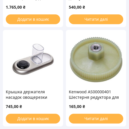
кухонного комбайна
Zelmer 877.0200 798356
1.765,00
₴
540,00
₴
(KW717138) (нового
образца)
Додати в кошик
Читати далі
Крышка держателя
Kenwood AS00000401
насадок овощерезки
Шестерня редуктора для
Moulinex SS-194141
кухонного комбайна
745,00
₴
165,00
₴
Додати в кошик
Читати далі