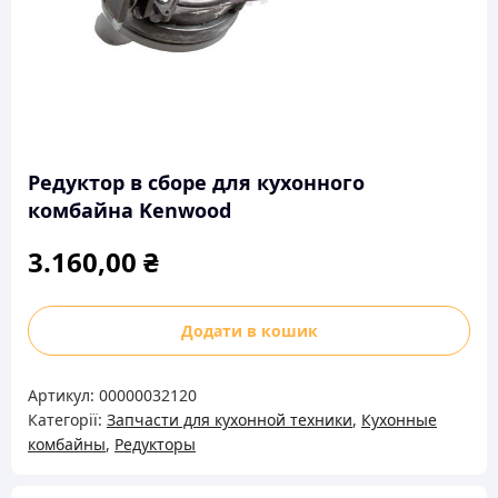
Редуктор в сборе для кухонного
комбайна Kenwood
3.160,00
₴
Редуктор
Додати в кошик
в
сборе
Артикул:
00000032120
для
Категорії:
Запчасти для кухонной техники
,
Кухонные
кухонного
комбайны
,
Редукторы
комбайна
Kenwood