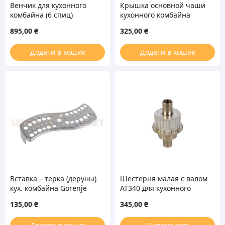
Венчик для кухонного
Крышка основной чаши
комбайна (6 спиц)
кухонного комбайна
Kenwood KW717151
Kenwood KW716119
895,00
₴
325,00
₴
Додати в кошик
Додати в кошик
Вставка – терка (деруны)
Шестерня малая с валом
кух. комбайна Gorenje
AT340 для кухонного
комбайна Kenwood
135,00
₴
345,00
₴
KW712353