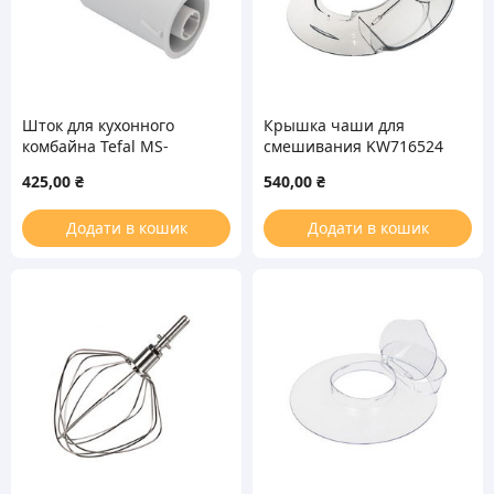
Шток для кухонного
Крышка чаши для
комбайна Tefal MS-
смешивания KW716524
0697926
кухонного комбайна
425,00
₴
540,00
₴
Kenwood
Додати в кошик
Додати в кошик