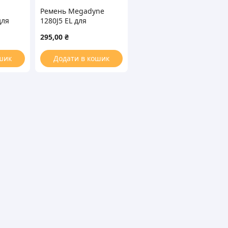
Ремень Megadyne
для
1280J5 EL для
шины
стиральной машины
295,00
₴
шик
Додати в кошик