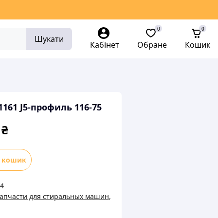
0
0
Шукати
Кабінет
Обране
Кошик
161 J5-профиль 116-75
0
₴
в кошик
4
апчасти для стиральных машин
,