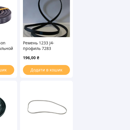
son
Ремень 1233 J4-
альной
профиль 7283
196,00
₴
шик
Додати в кошик