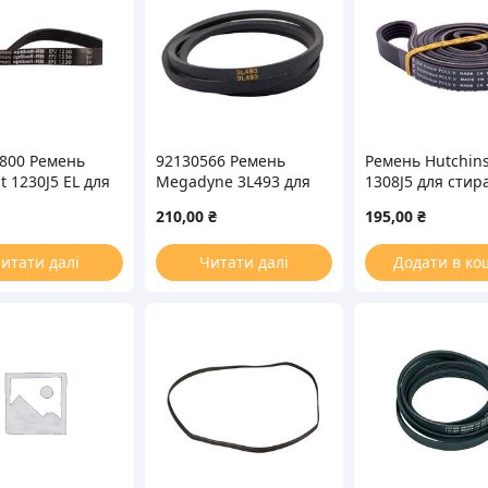
800 Ремень
92130566 Ремень
Ремень Hutchin
t 1230J5 EL для
Megadyne 3L493 для
1308J5 для стир
льной машины
стиральной машины
машины
210,00
₴
195,00
₴
итати далі
Читати далі
Додати в ко