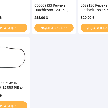
C00609833 Ремень
5689130 Ремень
Hutchinson 1201J5 PJE
Optibelt 1880J5 
для стиральной
стиральной ма
₴
255,00
₴
320,00
₴
машины
итати далі
Додати в кошик
Додати в ко
90 Ремень
t 1255J5 PJE для
льной машины
₴
итати далі