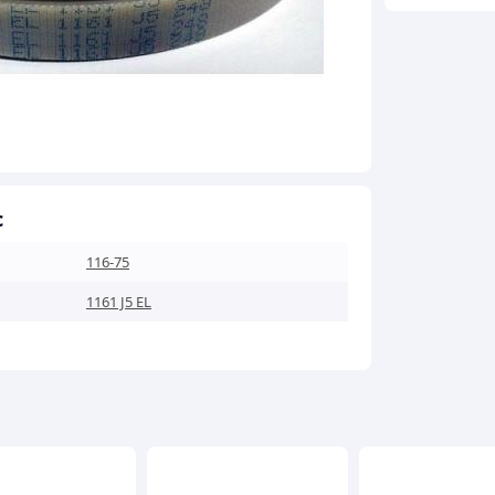
кількість
с
116-75
1161 J5 EL