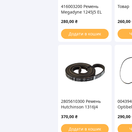
416003200 Ремень
Товар
Megadyne 1245J5 EL
для стиральной
280,00
₴
260,00
машины
Додати в кошик
Ч
2805610300 Ремень
004394
Hutchinson 1316J4
Optibel
MAEL для стиральной
стира
370,00
₴
290,00
машины
Додати в кошик
Ч