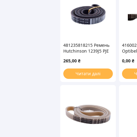
481235818215 Ремень
416002
Hutchinson 1239J5 PJE
Optibel
для стиральной
стира
265,00
₴
0,00
₴
машины
Читати далі
Ч