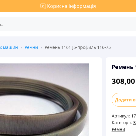
Корисна інформація
ых машин
›
Ремни
›
Ремень 1161 J5-профиль 116-75
Ремень 1
308,0
Ремень
Додати 
1161
J5-
Артикул:
17
профиль
Категорії:
З
116-
Ремни
75