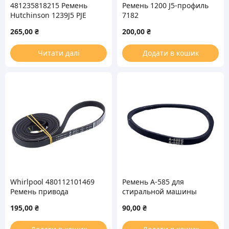
481235818215 Ремень
Ремень 1200 J5-профиль
Hutchinson 1239J5 PJE
7182
для стиральной машины
265,00
₴
200,00
₴
Читати далі
Додати в кошик
Whirlpool 480112101469
Ремень A-585 для
Ремень привода
стиральной машины
Hutchinson 2010H7 PH
195,00
₴
90,00
₴
для сушильной машины