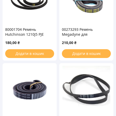
80001704 Ремень
00273293 Ремень
Hutchinson 1210J5 PJE
Megadyne для
для стиральной машины
стиральной машины
180,00
₴
210,00
₴
1262J5
Додати в кошик
Додати в кошик