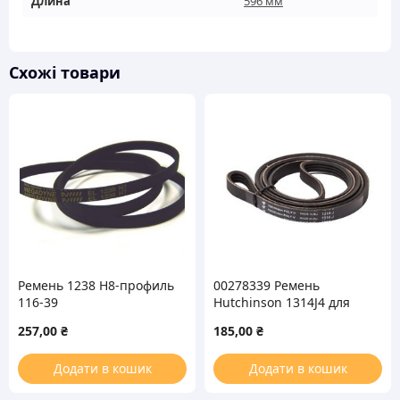
Длина
596 мм
Схожі товари
Ремень 1238 H8-профиль
00278339 Ремень
116-39
Hutchinson 1314J4 для
стиральной машины
257,00
₴
185,00
₴
Додати в кошик
Додати в кошик