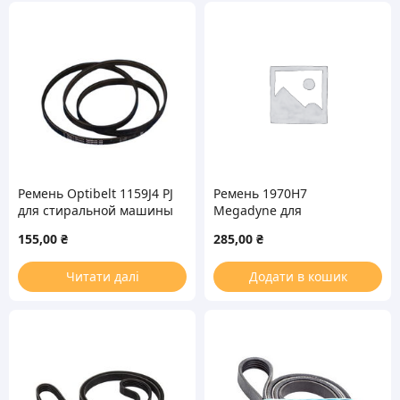
Ремень Optibelt 1159J4 PJ
Ремень 1970H7
для стиральной машины
Megadyne для
стиральной машины
155,00
₴
285,00
₴
481235818051 черный
Читати далі
Додати в кошик