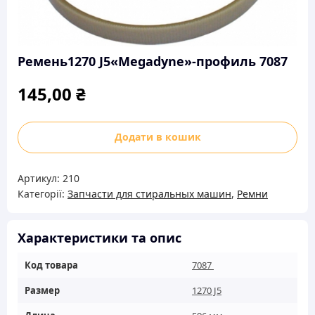
Ремень1270 J5«Megadyne»-профиль 7087
145,00
₴
Ремень1270
Додати в кошик
J5«Megadyne»-
профиль
Артикул:
210
7087
Категорії:
Запчасти для стиральных машин
,
Ремни
кількість
Характеристики та опис
Код товара
7087
Размер
1270 J5