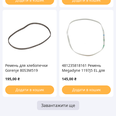
Додати в кошик
Додати в кошик
Ремень для хлебопечки
481235818161 Ремень
Gorenje 80S3M519
Megadyne 1197J5 EL для
429632
стиральной машины
195,00
₴
145,00
₴
Додати в кошик
Додати в кошик
Завантажити ще