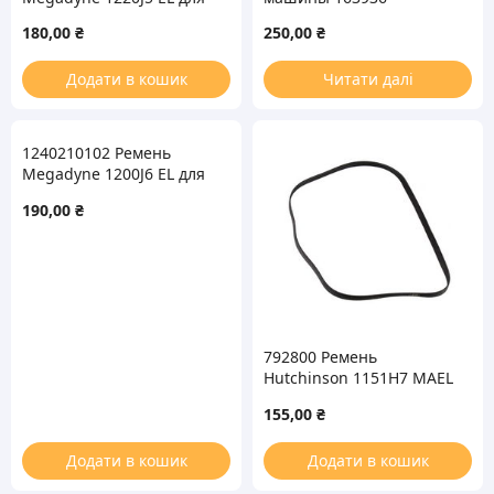
стиральной машины
Megadyne 1262J5 EL
180,00
₴
250,00
₴
черный
Додати в кошик
Читати далі
1240210102 Ремень
Megadyne 1200J6 EL для
стиральной машины
190,00
₴
792800 Ремень
Hutchinson 1151H7 MAEL
для стиральной машины
155,00
₴
(481281729142)
Додати в кошик
Додати в кошик