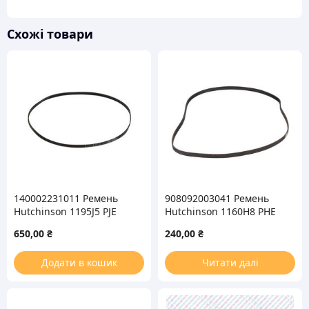
Схожі товари
140002231011 Ремень
908092003041 Ремень
Hutchinson 1195J5 PJE
Hutchinson 1160H8 PHE
для стиральной машины
для стиральной машины
650,00
₴
240,00
₴
Додати в кошик
Читати далі