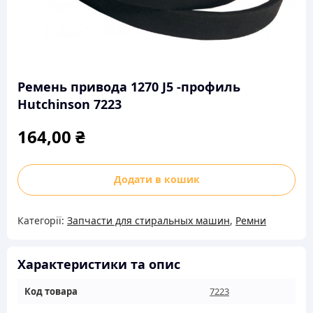
Ремень привода 1270 J5 -профиль
Hutchinson 7223
164,00
₴
Ремень
Додати в кошик
привода
1270
Категорії:
Запчасти для стиральных машин
,
Ремни
J5
-профиль
Hutchinson
Характеристики та опис
7223
Код товара
7223
кількість