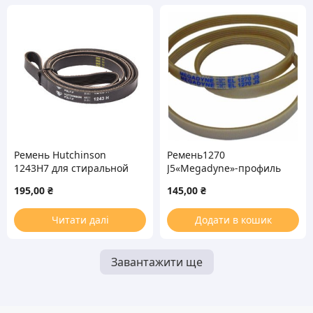
Ремень Hutchinson
Ремень1270
1243H7 для стиральной
J5«Megadyne»-профиль
машины
7087
195,00
₴
145,00
₴
Читати далі
Додати в кошик
Завантажити ще