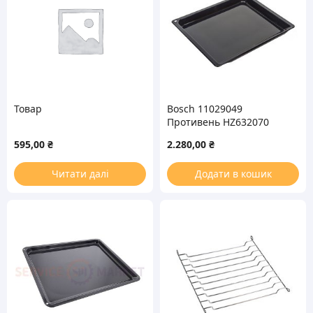
Товар
Bosch 11029049
Противень HZ632070
455x375x39mm для
595,00
₴
2.280,00
₴
духовки
Читати далі
Додати в кошик