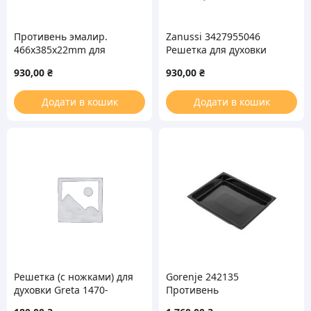
Противень эмалир.
Zanussi 3427955046
466x385x22mm для
Решетка для духовки
духовки Electrolux
930,00
₴
930,00
₴
Додати в кошик
Додати в кошик
Решетка (с ножками) для
Gorenje 242135
духовки Greta 1470-
Противень
00.14.00.000-03
эмалированный AC017