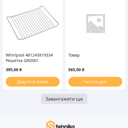
Whirlpool 481245819334
Товар
Решетка GRD001
446х340mm для духовки
395,00
₴
565,00
₴
Додати в кошик
Читати далі
Завантажити ще