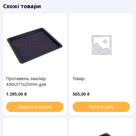
Схожі товари
Противень эмалир.
Товар
430x377x25mm для
духовки Hansa
1.395,00
₴
565,00
₴
Додати в кошик
Читати далі