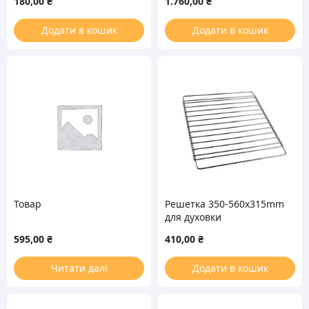
180,00
₴
1.760,00
₴
370x370mm
для духовки
456x360x54mm
Додати в кошик
Додати в кошик
Товар
Решетка 350-560x315mm
для духовки
(универсальная)
595,00
₴
410,00
₴
Читати далі
Додати в кошик