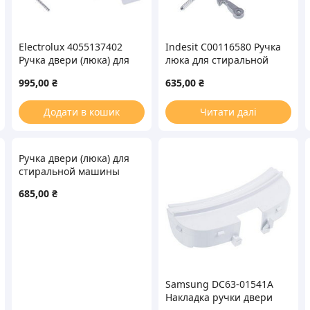
Electrolux 4055137402
Indesit C00116580 Ручка
Ручка двери (люка) для
люка для стиральной
стиральной машины
машины
995,00
₴
635,00
₴
Додати в кошик
Читати далі
Ручка двери (люка) для
стиральной машины
Bosch 00751785
685,00
₴
Samsung DC63-01541A
Накладка ручки двери