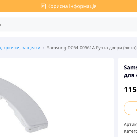
Корисна інформація
а, крючки, защелки
›
Samsung DC64-00561A Ручка двери (люка
Sams
для
115
Sams
DC64
0056
Артик
Ручк
Катего
двер