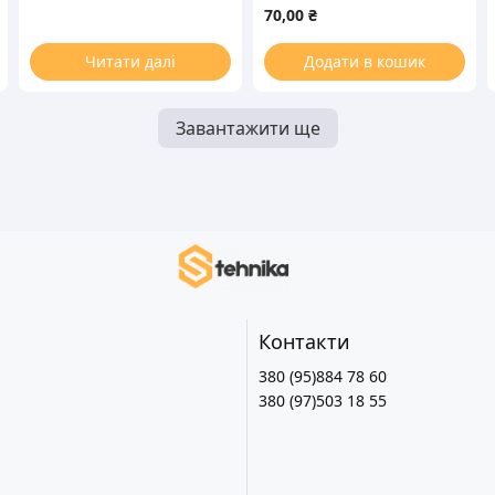
(люка) для стиральной
70,00
₴
машины
Читати далі
Додати в кошик
Завантажити ще
Контакти
380 (95)884 78 60
380 (97)503 18 55