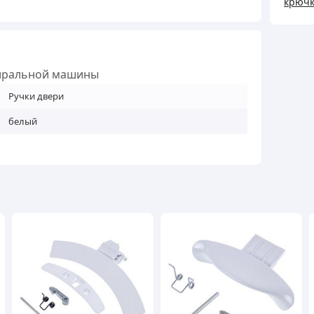
крючк
(люка
для
стир
маш
стиральной машины
кільк
Ручки двери
белый