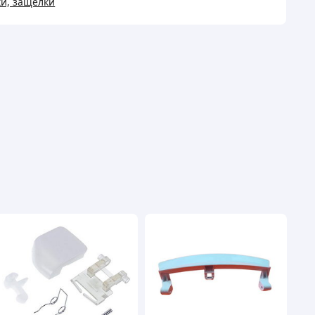
и, защелки
)
альной
ины
ість