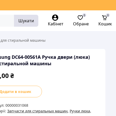
0
0
Шукати
Кабінет
Обране
Кошик
) для стиральной машины
ung DC64-00561A Ручка двери (люка)
 стиральной машины
,00
₴
ung
Додати в кошик
-
1A
ул:
00000031068
а
рії:
Запчасти для стиральных машин
,
Ручки люка,
и