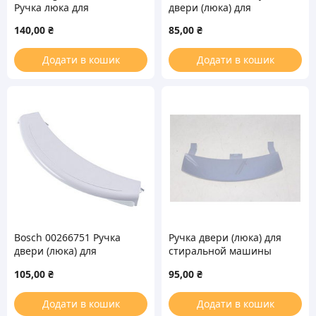
Ручка люка для
двери (люка) для
стиральной машины
стиральной машины
140,00
₴
85,00
₴
(DC97-09760A)
Додати в кошик
Додати в кошик
Bosch 00266751 Ручка
Ручка двери (люка) для
двери (люка) для
стиральной машины
стиральной машины
Vestel 42023905
105,00
₴
95,00
₴
Додати в кошик
Додати в кошик