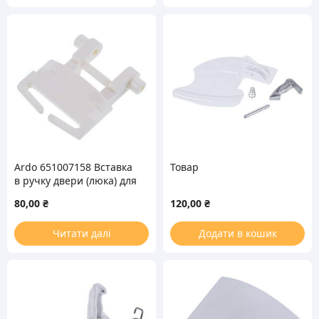
Ardo 651007158 Вставка
Товар
в ручку двери (люка) для
стиральной машины
80,00
₴
120,00
₴
Читати далі
Додати в кошик