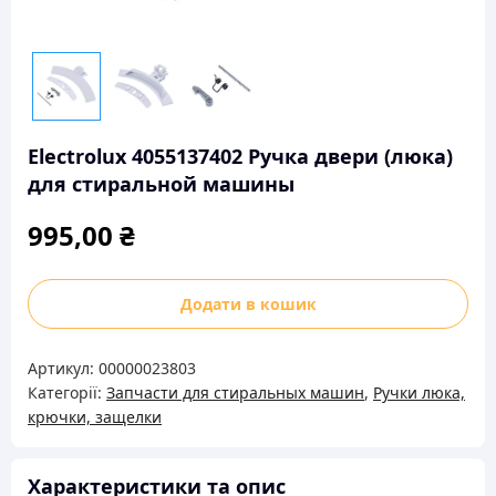
Electrolux 4055137402 Ручка двери (люка)
для стиральной машины
995,00
₴
Electrolux
Додати в кошик
4055137402
Ручка
Артикул:
00000023803
двери
Категорії:
Запчасти для стиральных машин
,
Ручки люка,
(люка)
крючки, защелки
для
стиральной
машины
Характеристики та опис