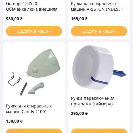
Gorenje 154520
Ручка для стиральных
Обечайка люка внешняя
машин ARISTON INDESIT
для стиральной машины
1686
980,00
₴
165,00
₴
Додати в кошик
Додати в кошик
Ручка переключения
программ (таймера)
Ручка для стиральных
стиральных машин
машин Candy 21001
295,00
₴
WHIRLPOOL 40028
138,00
₴