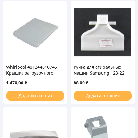
Whirlpool 481244010745
Ручка для стиральных
Крышка загрузочного
машин Samsung 123-22
люка для вертикальной
1.470,00
₴
88,00
₴
стиральной машины
Додати в кошик
Додати в кошик