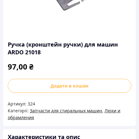
Ручка (кронштейн ручки) для машин
ARDO 21018
97,00
₴
Ручка
Додати в кошик
(кронштейн
ручки)
Артикул:
324
для
Категорії:
Запчасти для стиральных машин
,
Люки и
машин
обрамления
ARDO
21018
кількість
Характеристики та опис