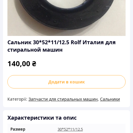
Сальник 30*52*11/12.5 Rolf Италия для
стиральной машин
140,00
₴
Сальник
Додати в кошик
30*52*11/12.5
Rolf
Категорії:
Запчасти для стиральных машин
,
Сальники
Италия
для
стиральной
Характеристики та опис
машин
Размер
30*52*11/12.5
кількість