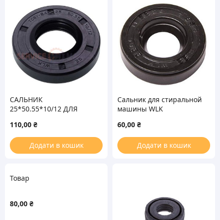
САЛЬНИК
Сальник для стиральной
25*50.55*10/12 ДЛЯ
машины WLK
СТИРАЛЬНОЙ МАШИНЫ
11*25*7mm
110,00
₴
60,00
₴
SAMSUNG
Додати в кошик
Додати в кошик
Товар
80,00
₴