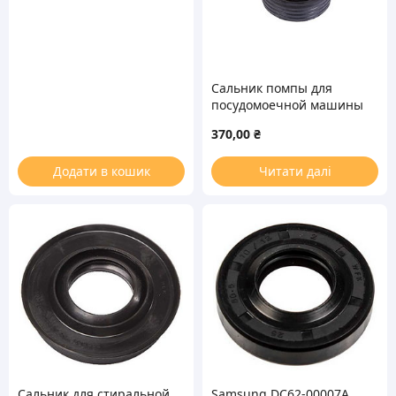
Сальник помпы для
посудомоечной машины
Bosch 5600010632
370,00
₴
171598
Додати в кошик
Читати далі
Сальник для стиральной
Samsung DC62-00007A