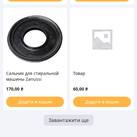
Сальник для стиральной
Товар
машины Zanussi
1242197000 WLK
170,00
₴
60,00
₴
40.2*80/95*10/15mm
Додати в кошик
Додати в кошик
Завантажити ще