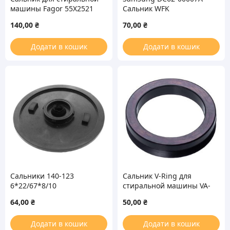
машины Fagor 55X2521
Сальник WFK
WLK 35*72/79*11/16mm
25*50.55*10/12 для
140,00
₴
70,00
₴
стиральной машины
(без смазки)
Додати в кошик
Додати в кошик
Сальники 140-123
Сальник V-Ring для
6*22/67*8/10
стиральной машины VA-
28 WLK
64,00
₴
50,00
₴
Додати в кошик
Додати в кошик