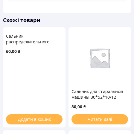
Схожі товари
Сальник
распределительного
клапана 10*18*4 для
60,00
₴
посудомоечной машины
Whirlpool 481253029121
WLK
Сальник для стиральной
машины 30*52*10/12
WFT Zanussi
80,00
₴
Додати в кошик
Читати далі