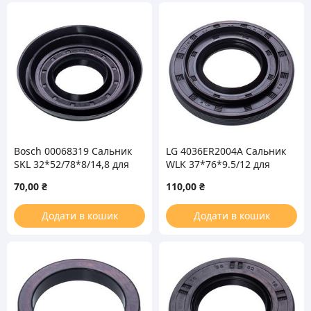
Bosch 00068319 Сальник
LG 4036ER2004A Сальник
SKL 32*52/78*8/14,8 для
WLK 37*76*9.5/12 для
стиральной машины
стиральной машины
70,00
₴
110,00
₴
Bosch
Додати в кошик
Додати в кошик