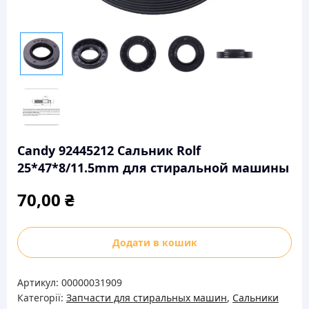
Candy 92445212 Сальник Rolf
25*47*8/11.5mm для стиральной машины
70,00
₴
Candy
Додати в кошик
92445212
Сальник
Артикул:
00000031909
Rolf
Категорії:
Запчасти для стиральных машин
,
Сальники
25*47*8/11.5mm