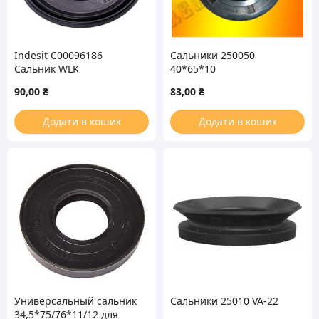
Indesit C00096186
Сальники 250050
Сальник WLK
40*65*10
30*52/65*7/10mm для
90,00
₴
83,00
₴
стиральной машины
Додати в кошик
Додати в кошик
Универсальный сальник
Сальники 25010 VA-22
34,5*75/76*11/12 для