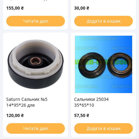
стиральной машины
155,00
₴
30,00
₴
Читати далі
Додати в кошик
Saturn Сальник №5
Сальники 25034
14*95*26 для
35*65*10
стиральной машины
120,00
₴
57,50
₴
полуавтомат
Читати далі
Додати в кошик