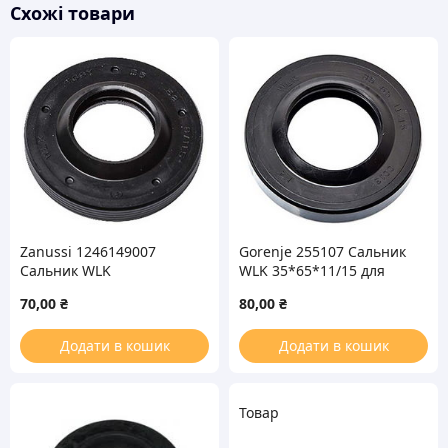
Схожі товари
Zanussi 1246149007
Gorenje 255107 Сальник
Сальник WLK
WLK 35*65*11/15 для
25*52*8/11.5 для
стиральной машины
70,00
₴
80,00
₴
стиральной машины
Додати в кошик
Додати в кошик
Товар