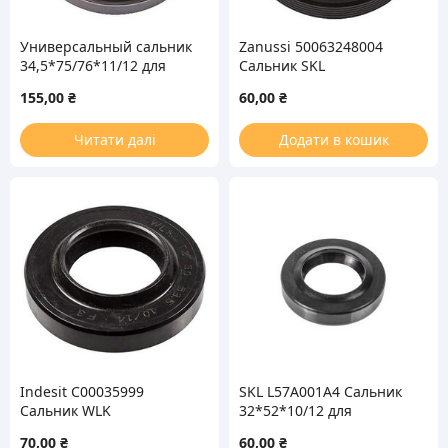
Универсальный сальник
Zanussi 50063248004
34,5*75/76*11/12 для
Сальник SKL
стиральной машины
22*40*8/11,5 для
155,00
₴
60,00
₴
стиральной машины
Читати далі
Додати в кошик
Indesit C00035999
SKL L57A001A4 Сальник
Сальник WLK
32*52*10/12 для
30*53.5*10/14mm для
стиральной машины
70,00
₴
60,00
₴