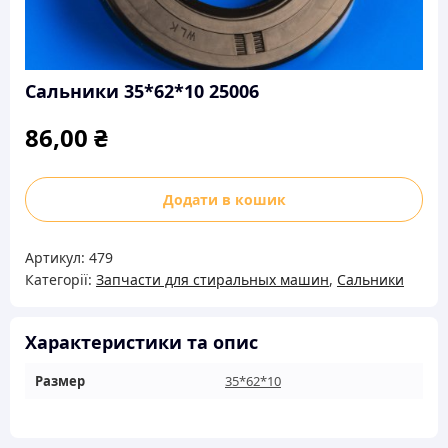
Сальники 35*62*10 25006
86,00
₴
Сальники
Додати в кошик
35*62*10
25006
Артикул:
479
кількість
Категорії:
Запчасти для стиральных машин
,
Сальники
Характеристики та опис
Размер
35*62*10