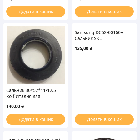
стиральной машины
Додати в кошик
Додати в кошик
Samsung DC62-00160A
Сальник SKL
35*75.5*10/12 для
135,00
₴
стиральной машины
Сальник 30*52*11/12.5
Rolf Италия для
стиральной машин
140,00
₴
Додати в кошик
Додати в кошик