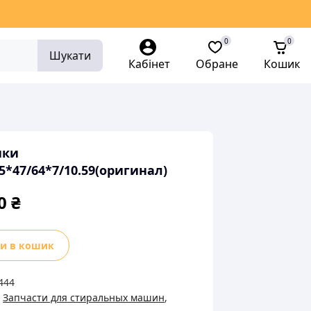
0
0
Шукати
Кабінет
Обране
Кошик
ики
25*47/64*7/10.59(оригинал)
00
₴
и
и в кошик
*47/64*7/10.59(оригинал)
ь
444
:
Запчасти для стиральных машин
,