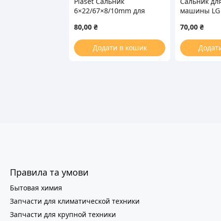
Plaset Сальник
Сальник дл
6×22/67×8/10mm для
машины LG
стиральной машины
WFK 37*76*
80,00
₴
70,00
₴
Додати в кошик
Додат
Правила та умови
Бытовая химия
Запчасти для климатической техники
Запчасти для крупной техники