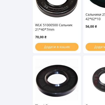
Сальники 2
42*62*10
WLK 51000500 Сальник
56,00
₴
21*40*7mm
универсальный для
70,00
₴
стиральной машины
Додати в кошик
Додат