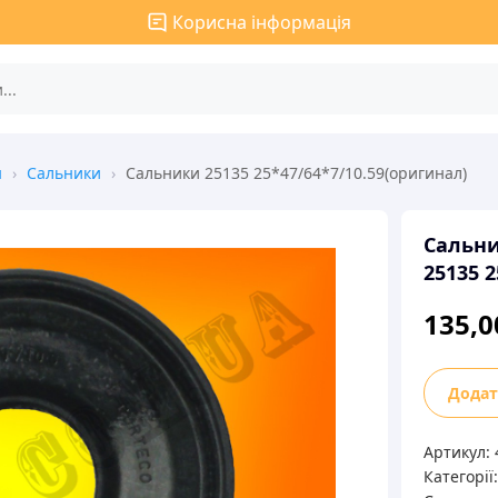
Корисна інформація
н
›
Сальники
›
Сальники 25135 25*47/64*7/10.59(оригинал)
Сальн
25135 
135,
Сальник
Додат
25135 25
кількіст
Артикул:
Категорії