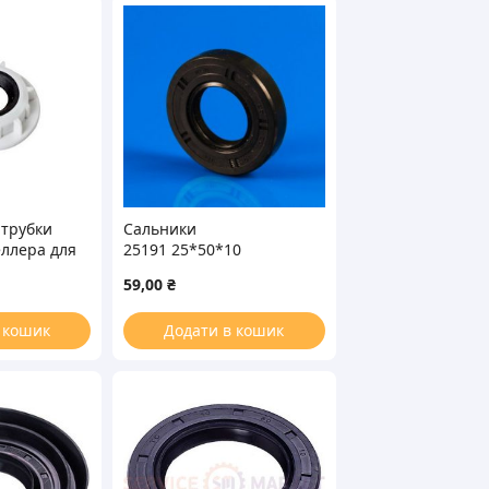
 трубки
Сальники
ллера для
25191 25*50*10
ой машины
59,00
₴
140101488
 кошик
Додати в кошик