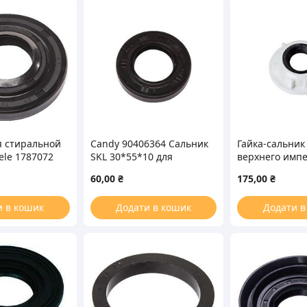
я стиральной
Candy 90406364 Сальник
Гайка-сальник
le 1787072
SKL 30*55*10 для
верхнего импе
10/14
стиральной машины
посудомоечн
60,00
₴
175,00
₴
Whirlpool 480
и в кошик
Додати в кошик
Додати в