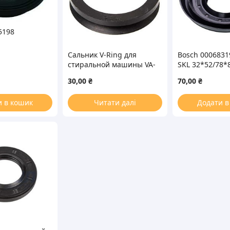
5198
Сальник V-Ring для
Bosch 0006831
стиральной машины VA-
SKL 32*52/78*8
30
стиральной 
30,00
₴
70,00
₴
Bosch
и в кошик
Читати далі
Додати в