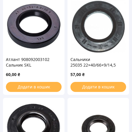
Атлант 908092003102
Сальники
Сальник SKL
25035 22×40/66×9/14,5
30*52*8.5/10.5 для
60,00
₴
57,00
₴
стиральной машины
Додати в кошик
Додати в кошик