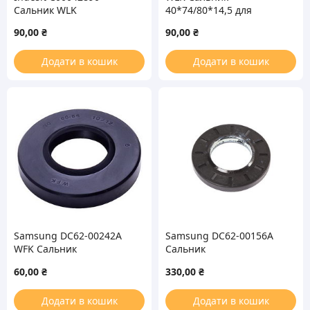
Сальник WLK
40*74/80*14,5 для
25*47/64*7/10.5mm для
стиральной машины
90,00
₴
90,00
₴
стиральной машины
Додати в кошик
Додати в кошик
Samsung DC62-00242A
Samsung DC62-00156A
WFK Сальник
Сальник
30*60.55*10/12mm для
45.5x84x10/12mm для
60,00
₴
330,00
₴
стиральной машины
стиральной машины
(без смазки)
Додати в кошик
Додати в кошик