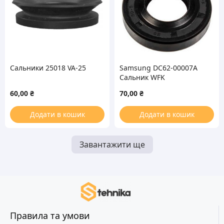
Сальники 25018 VA-25
Samsung DC62-00007A
Сальник WFK
25*50.55*10/12 для
60,00
₴
70,00
₴
стиральной машины
(без смазки)
Додати в кошик
Додати в кошик
Завантажити ще
Правила та умови