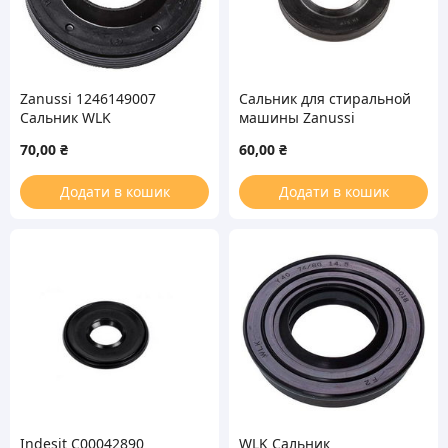
Zanussi 1246149007
Сальник для стиральной
Сальник WLK
машины Zanussi
25*52*8/11.5 для
50099308004 SKL
70,00
₴
60,00
₴
стиральной машины
40.2*72*10/13.5mm
Додати в кошик
Додати в кошик
Indesit C00042890
WLK Сальник