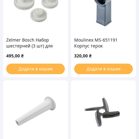
Zelmer Bosch Набор
Moulinex MS-651191
шестерней (3 шт) для
Корпус терок
мясорубок (00793636,
(пластиковый) насадки-
495,00
₴
320,00
₴
00793635, 00793638)
овощерезки для
мясорубки
Додати в кошик
Додати в кошик