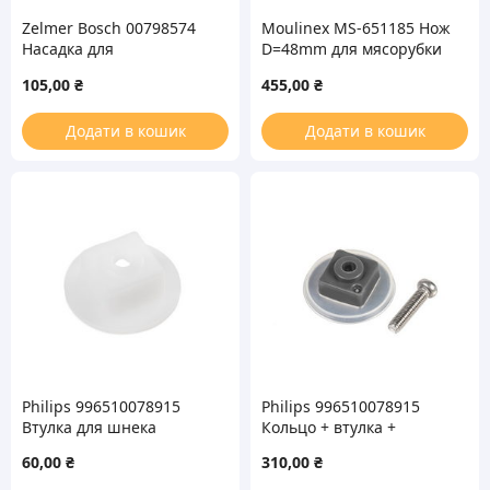
Zelmer Bosch 00798574
Moulinex MS-651185 Нож
Насадка для
D=48mm для мясорубки
изготовления колбасы
105,00
₴
455,00
₴
для мясорубки NR5
86.1004
Додати в кошик
Додати в кошик
Philips 996510078915
Philips 996510078915
Втулка для шнека
Кольцо + втулка +
мясорубки
крепежный винт для
60,00
₴
310,00
₴
шнека мясорубки