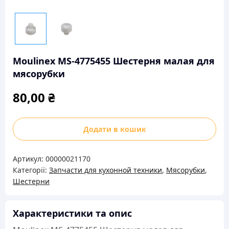
Moulinex MS-4775455 Шестерня малая для
мясорубки
80,00
₴
Moulinex
Додати в кошик
MS-
4775455
Артикул:
00000021170
Шестерня
Категорії:
Запчасти для кухонной техники
,
Мясорубки
,
малая
Шестерни
для
мясорубки
кількість
Характеристики та опис