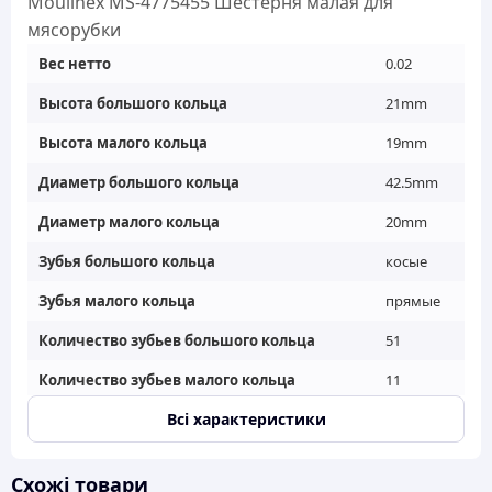
Moulinex MS-4775455 Шестерня малая для
мясорубки
Вес нетто
0.02
Высота большого кольца
21mm
Высота малого кольца
19mm
Диаметр большого кольца
42.5mm
Диаметр малого кольца
20mm
Зубья большого кольца
косые
Зубья малого кольца
прямые
Количество зубьев большого кольца
51
Количество зубьев малого кольца
11
Всі характеристики
Общая высота
41mm
Тип шестерни
малая
Схожі товари