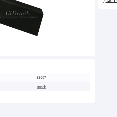
двигате
33067
кількі
33067
Bosch