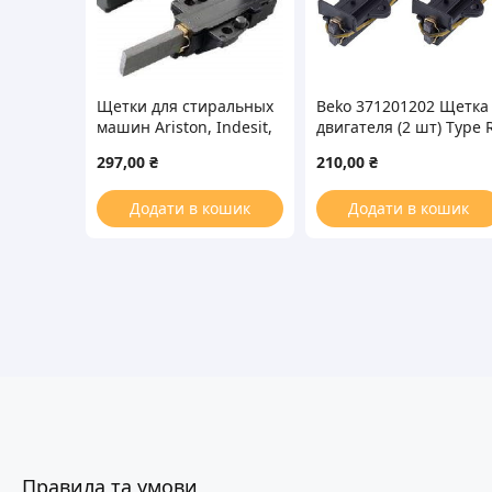
Щетки для стиральных
Beko 371201202 Щетка
машин Ariston, Indesit,
двигателя (2 шт) Type 
Zanussi, Whirlpool 33060
для стиральной
297,00
₴
210,00
₴
машины
Додати в кошик
Додати в кошик
Правила та умови