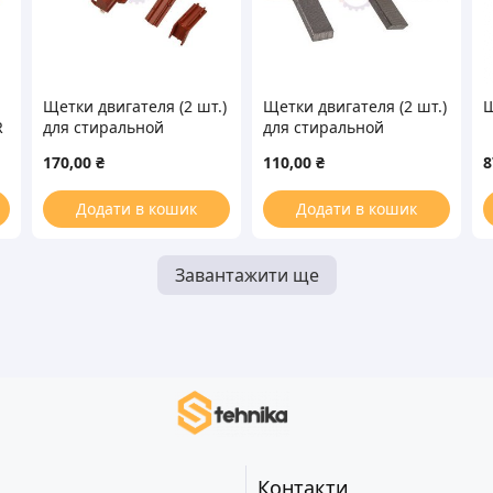
Щетки двигателя (2 шт.)
Щетки двигателя (2 шт.)
Щ
R
для стиральной
для стиральной
машины, стержень
машины, стержень (без
170,00
₴
110,00
₴
8
12.5x5x32 Type L Ariston
корпуса) 12.5×6.3×35
AEG
Додати в кошик
Додати в кошик
Завантажити ще
Контакти