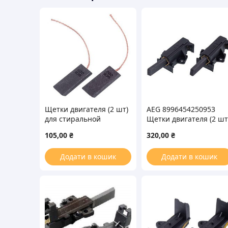
Щетки двигателя (2 шт)
AEG 8996454250953
для стиральной
Щетки двигателя (2 шт.
машины12.5x5x33mm
для стиральной
105,00
₴
320,00
₴
(без корпуса)
машины
Додати в кошик
Додати в кошик