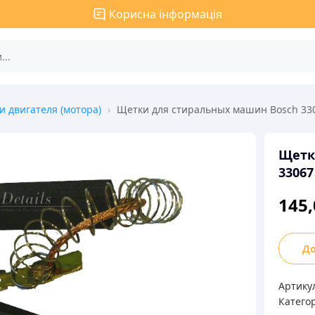
Корисна інформація
 двигателя (мотора)
›
Щетки для стиральных машин Bosch 33
Щетк
33067
145
Щетки
До
для
стира
Артику
маши
Категор
Bosch