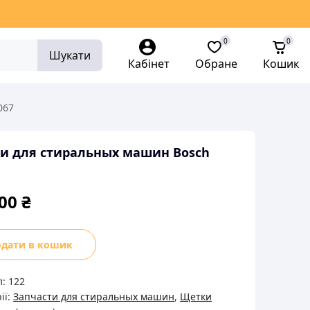
0
0
Шукати
Кабінет
Обране
Кошик
067
и для стиральных машин Bosch
,00
₴
дати в кошик
льных
л:
122
н
ії:
Запчасти для стиральных машин
,
Щетки