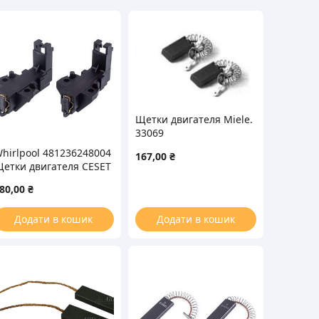
Щетки двигателя Miele.
33069
hirlpool 481236248004
167,00
₴
етки двигателя CESET
2 шт.) для стиральной
80,00
₴
машины
Додати в кошик
Додати в кошик