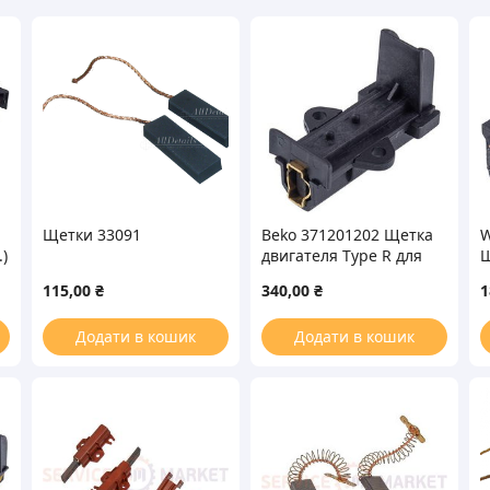
Щетки 33091
Beko 371201202 Щетка
W
)
двигателя Type R для
Щ
стиральной машины
(
115,00
₴
340,00
₴
1
Додати в кошик
Додати в кошик