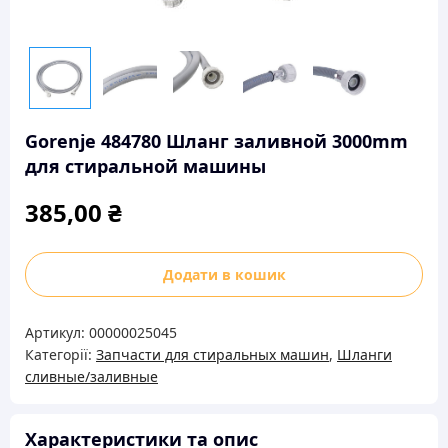
Gorenje 484780 Шланг заливной 3000mm
для стиральной машины
385,00
₴
Gorenje
Додати в кошик
484780
Шланг
Артикул:
00000025045
заливной
Категорії:
Запчасти для стиральных машин
,
Шланги
3000mm
сливные/заливные
для
стиральной
машины
Характеристики та опис