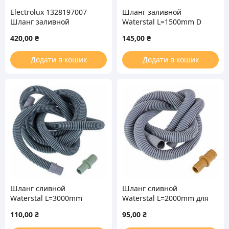
Electrolux 1328197007
Шланг заливной
Шланг заливной
Waterstal L=1500mm D
L=1300mm для
резьбы=3/4&apos&apos
420,00
₴
145,00
₴
стиральной машины
для стиральной машины
Додати в кошик
Додати в кошик
Шланг сливной
Шланг сливной
Waterstal L=3000mm
Waterstal L=2000mm для
D=18/19mm для
стиральной машины
110,00
₴
95,00
₴
стиральной машины