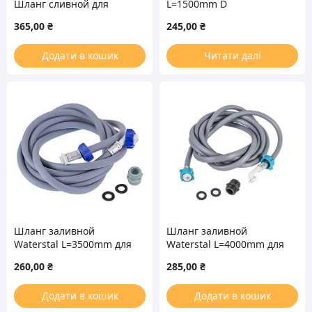
Шланг сливной для
L=1500mm D
стиральной машины
резьбы=3/4” для
365,00
₴
245,00
₴
L=2430mm
стиральной машины
Додати в кошик
Читати далі
Шланг заливной
Шланг заливной
Waterstal L=3500mm для
Waterstal L=4000mm для
стиральной машины
стиральной машины
260,00
₴
285,00
₴
Додати в кошик
Додати в кошик