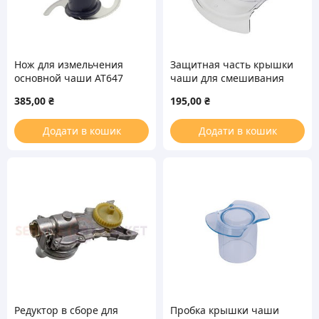
Нож для измельчения
Защитная часть крышки
основной чаши AT647
чаши для смешивания
кухонного комбайна
KW716525 кухонного
385,00
₴
195,00
₴
Kenwood KW714237
комбайна Kenwood
Додати в кошик
Додати в кошик
Редуктор в сборе для
Пробка крышки чаши