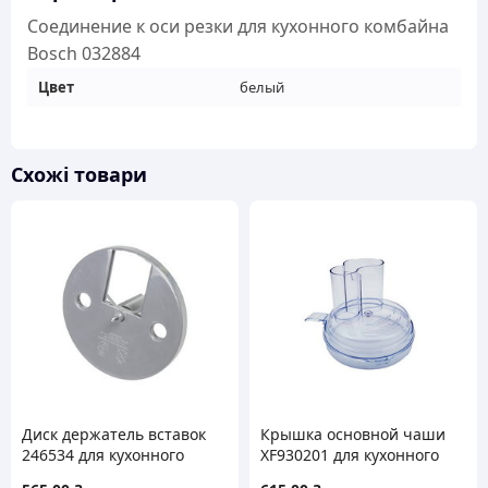
032884
Соединение к оси резки для кухонного комбайна
кількість
Bosch 032884
Цвет
белый
Схожі товари
Диск держатель вставок
Крышка основной чаши
246534 для кухонного
XF930201 для кухонного
комбайна Gorenje
комбайна Moulinex MS-