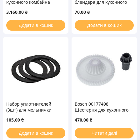
кухонного комбайна
блендера для кухонного
Kenwood
комбайна Moulinex SS-
3.160,00
₴
70,00
₴
989939 (MS-5966905)
Додати в кошик
Додати в кошик
Набор уплотнителей
Bosch 00177498
(3шт) для мельнички
Шестерня для кухонного
кухонного комбайна
комбайна
105,00
₴
470,00
₴
Kenwood KW676756
Додати в кошик
Читати далі