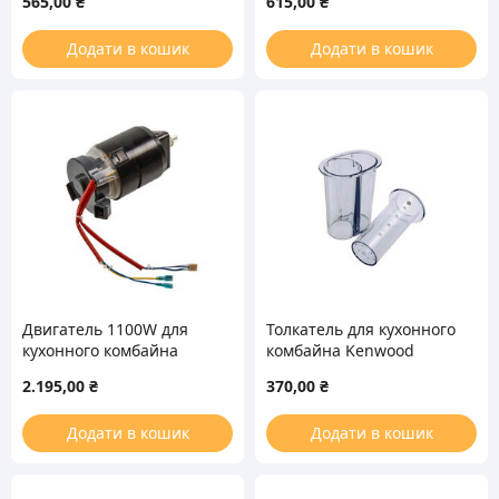
565,00
₴
615,00
₴
5A07890
Додати в кошик
Додати в кошик
Двигатель 1100W для
Толкатель для кухонного
кухонного комбайна
комбайна Kenwood
Kenwood KW715803
KW714236
2.195,00
₴
370,00
₴
Додати в кошик
Додати в кошик