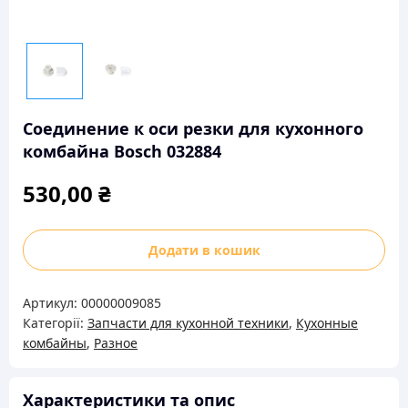
Соединение к оси резки для кухонного
комбайна Bosch 032884
530,00
₴
Соединение
Додати в кошик
к
оси
Артикул:
00000009085
резки
Категорії:
Запчасти для кухонной техники
,
Кухонные
для
комбайны
,
Разное
кухонного
комбайна
Bosch
Характеристики та опис