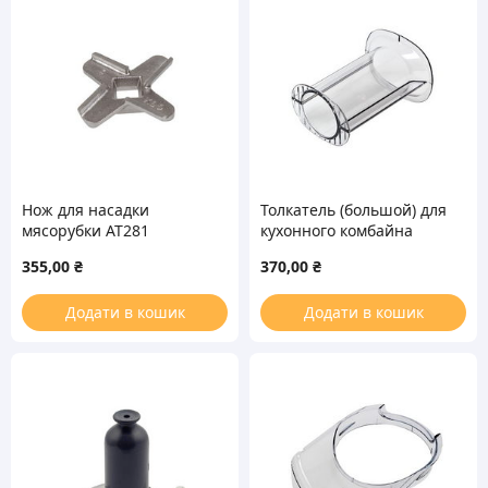
Нож для насадки
Толкатель (большой) для
мясорубки AT281
кухонного комбайна
кухонного комбайна
Bosch, Siemens 606436
355,00
₴
370,00
₴
Kenwood KW715696
Додати в кошик
Додати в кошик