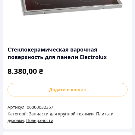
Стеклокерамическая варочная
поверхность для панели Electrolux
8.380,00
₴
Стеклокерамическая
Додати в кошик
варочная
поверхность
Артикул:
00000032357
для
Категорії:
Запчасти для крупной техники
,
Плиты и
панели
духовки
,
Поверхности
Electrolux
кількість