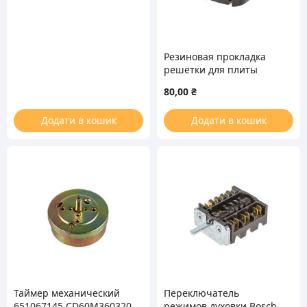
Резиновая прокладка
решетки для плиты
Ariston C00039148
80,00
₴
Додати в кошик
Додати в кошик
Таймер механический
Переключатель
651067145 CD60M360320
режимов духовки Bosch