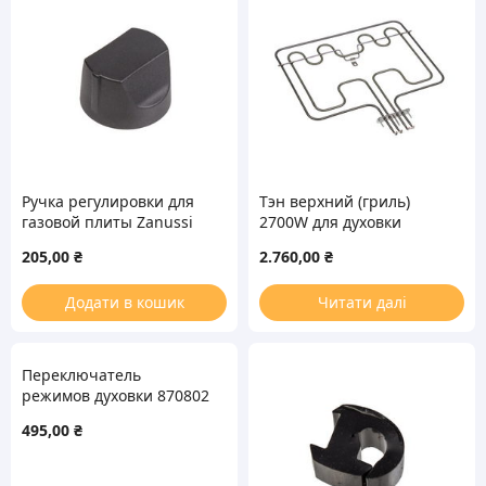
Ручка регулировки для
Тэн верхний (гриль)
газовой плиты Zanussi
2700W для духовки
3550467132
Electrolux 3570797047
205,00
₴
2.760,00
₴
Додати в кошик
Читати далі
Переключатель
режимов духовки 870802
/ GK870802K Gottak (6
495,00
₴
позиций)