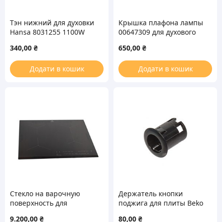
Тэн нижний для духовки
Крышка плафона лампы
Hansa 8031255 1100W
00647309 для духового
шкафа Bosch
340,00
₴
650,00
₴
Додати в кошик
Додати в кошик
Стекло на варочную
Держатель кнопки
поверхность для
поджига для плиты Beko
индукционной панели
450920094
9.200,00
₴
80,00
₴
Electrolux 5551126799