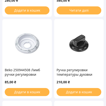
280,00
₴
580,00
₴
Додати в кошик
Читати далі
Beko 250944508 Лимб
Ручка регулировки
ручки регулировки
температуры духовки
режимов духовки для
для плиты Beko
85,00
₴
210,00
₴
плиты
250315461
Додати в кошик
Додати в кошик