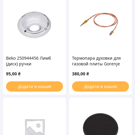
Beko 250944456 Лимб
Термопара духовки для
(диск) ручки
газовой плиты Gorenje
регулировки
L=800mm 308380
95,00
₴
380,00
₴
температуры духовки
для плиты
Додати в кошик
Додати в кошик