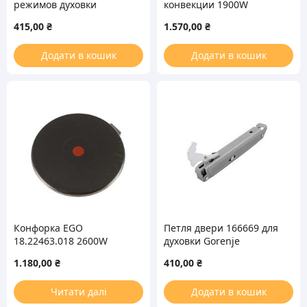
режимов духовки
конвекции 1900W
890700К Gottak (9
(круглый) для духовки
415,00
₴
1.570,00
₴
позиций)
Додати в кошик
Додати в кошик
Конфорка EGO
Петля двери 166669 для
18.22463.018 2600W
духовки Gorenje
D=220mm для
1.180,00
₴
410,00
₴
электроплиты
(евроколодка)
Читати далі
Додати в кошик