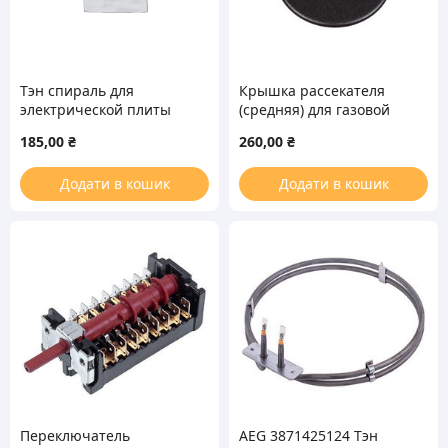
Тэн спираль для
Крышка рассекателя
электрической плиты
(средняя) для газовой
D=150mm 1000W
плиты Electrolux
185,00
₴
260,00
₴
3540139080
Додати в кошик
Додати в кошик
Переключатель
AEG 3871425124 Тэн