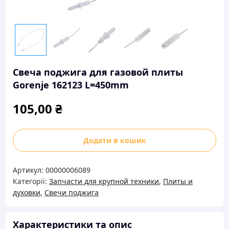
Свеча поджига для газовой плиты
Gorenje 162123 L=450mm
105,00
₴
Свеча
Додати в кошик
поджига
для
Артикул:
00000006089
газовой
Категорії:
Запчасти для крупной техники
,
Плиты и
плиты
духовки
,
Свечи поджига
Gorenje
162123
L=450mm
Характеристики та опис