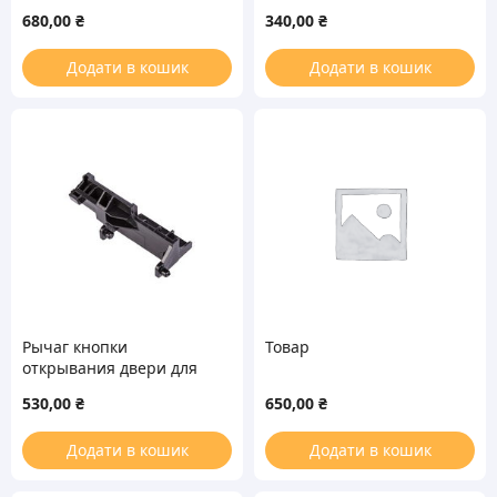
1530000003
680,00
₴
340,00
₴
Додати в кошик
Додати в кошик
Рычаг кнопки
Товар
открывания двери для
СВЧ-печи Gorenje
530,00
₴
650,00
₴
264540
Додати в кошик
Додати в кошик