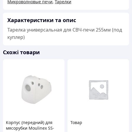
Микроволновые печи
,
Тарелки
255мм
(под
куплер)
Характеристики та опис
кількість
Тарелка универсальная для СВЧ-печи 255мм (под
куплер)
Схожі товари
Корпус (передний) для
Товар
мясорубки Moulinex SS-