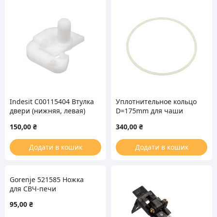
Indesit C00115404 Втулка
Уплотнительное кольцо
двери (нижняя, левая)
D=175mm для чаши
для холодильника
термопота Panasonic
150,00
₴
340,00
₴
APH95-480-X0
Додати в кошик
Додати в кошик
Gorenje 521585 Ножка
для СВЧ-печи
95,00
₴