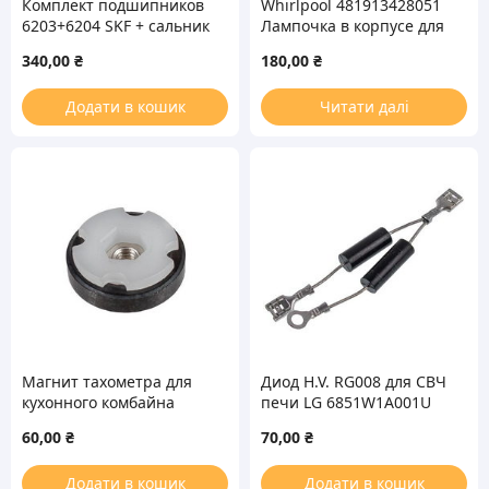
Комплект подшипников
Whirlpool 481913428051
6203+6204 SKF + сальник
Лампочка в корпусе для
(25x50x9/11mm) + смазка
СВЧ печи 25W 240V
340,00
₴
180,00
₴
(прямые клеммы)
Додати в кошик
Читати далі
Магнит тахометра для
Диод H.V. RG008 для СВЧ
кухонного комбайна
печи LG 6851W1A001U
Kenwood KW711668
60,00
₴
70,00
₴
Додати в кошик
Додати в кошик